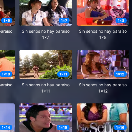
1
x
6
1
x
7
1
x
8
paraíso
Sin senos no hay paraíso
Sin senos no hay paraíso
1x7
1x8
1
x
10
1
x
11
1
x
12
paraíso
Sin senos no hay paraíso
Sin senos no hay paraíso
1x11
1x12
1
x
14
1
x
15
1
x
16