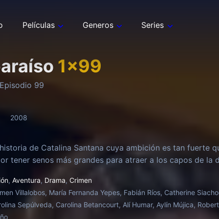
o
Películas
Generos
Series
paraíso
1
x
99
Episodio
99
2008
 historia de Catalina Santana cuya ambición es tan fuerte q
or tener senos más grandes para atraer a los capos de la d
ión
,
Aventura
,
Drama
,
Crimen
men Villalobos, María Fernanda Yepes, Fabián Ríos, Catherine Siach
rolina Sepúlveda, Carolina Betancourt, Alí Humar, Aylín Mújica, Rober
oño