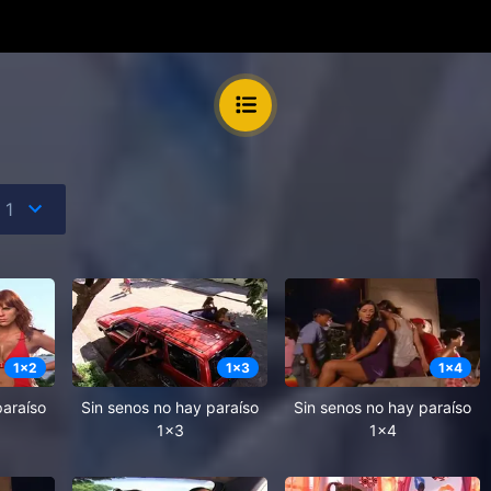
1
x
2
1
x
3
1
x
4
paraíso
Sin senos no hay paraíso
Sin senos no hay paraíso
1x3
1x4