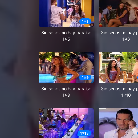
1
x
5
Sin senos no hay paraíso
Sin senos no hay 
1x5
1x6
1
x
9
Sin senos no hay paraíso
Sin senos no hay 
1x9
1x10
1
x
13