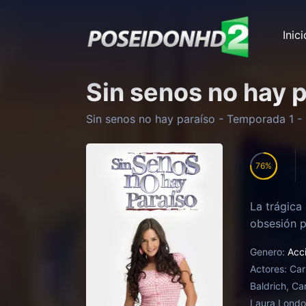
Inici
Sin senos no hay 
Sin senos no hay paraíso
- Temporada
1
- 
76
La trágica
obsesión p
Genero:
Acc
Actores:
Car
Baldrich, Ca
Laura Lond