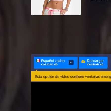
Español Latino
Descargar
CALIDAD HD
CALIDAD HD
Esta opción de video contiene ventanas emerge