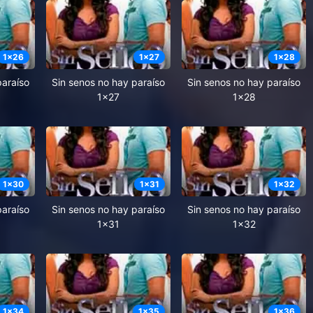
1
x
26
1
x
27
1
x
28
paraíso
Sin senos no hay paraíso
Sin senos no hay paraíso
1x27
1x28
1
x
30
1
x
31
1
x
32
paraíso
Sin senos no hay paraíso
Sin senos no hay paraíso
1x31
1x32
1
x
34
1
x
35
1
x
36