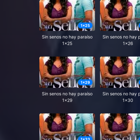
1
x
25
Sin senos no hay paraíso
Sin senos no hay 
1x25
1x26
1
x
29
Sin senos no hay paraíso
Sin senos no hay 
1x29
1x30
1
x
33