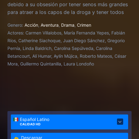
debido a su obsesión por tener senos más grandes
para atraer a los capos de la droga y tener todos
los lujos del mundo.
Genero:
Acción
,
Aventura
,
Drama
,
Crimen
Actores:
Carmen Villalobos, María Fernanda Yepes, Fabián
Ríos, Catherine Siachoque, Juan Diego Sánchez, Gregorio
Pernía, Linda Baldrich, Carolina Sepúlveda, Carolina
Betancourt, Alí Humar, Aylín Mújica, Roberto Mateos, César
Mora, Guillermo Quintanilla, Laura Londoño
Español Latino
CALIDAD HD
Descargar