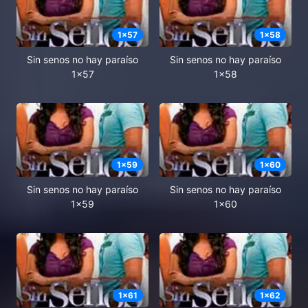
1
x
57
1
x
58
Sin senos no hay paraíso
Sin senos no hay paraíso
1x57
1x58
1
x
59
1
x
60
Sin senos no hay paraíso
Sin senos no hay paraíso
1x59
1x60
1
x
61
1
x
62