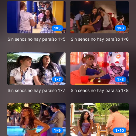
1
x
5
1
x
6
Sin senos no hay paraíso 1x5
Sin senos no hay paraíso 1x6
1
x
7
1
x
8
Sin senos no hay paraíso 1x7
Sin senos no hay paraíso 1x8
1
x
9
1
x
10