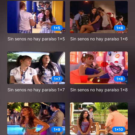
1
x
5
1
x
6
Sin senos no hay paraíso 1x5
Sin senos no hay paraíso 1x6
1
x
7
1
x
8
Sin senos no hay paraíso 1x7
Sin senos no hay paraíso 1x8
1
x
9
1
x
10