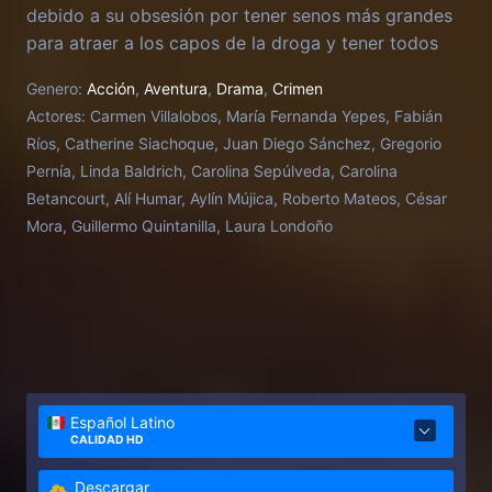
debido a su obsesión por tener senos más grandes
para atraer a los capos de la droga y tener todos
los lujos del mundo.
Genero:
Acción
,
Aventura
,
Drama
,
Crimen
Actores:
Carmen Villalobos, María Fernanda Yepes, Fabián
Ríos, Catherine Siachoque, Juan Diego Sánchez, Gregorio
Pernía, Linda Baldrich, Carolina Sepúlveda, Carolina
Betancourt, Alí Humar, Aylín Mújica, Roberto Mateos, César
Mora, Guillermo Quintanilla, Laura Londoño
Español Latino
CALIDAD HD
Descargar