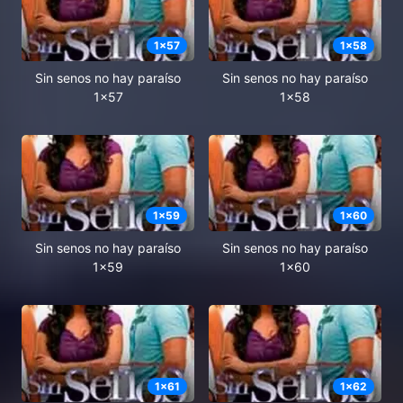
1
x
57
1
x
58
Sin senos no hay paraíso
Sin senos no hay paraíso
1x57
1x58
1
x
59
1
x
60
Sin senos no hay paraíso
Sin senos no hay paraíso
1x59
1x60
1
x
61
1
x
62