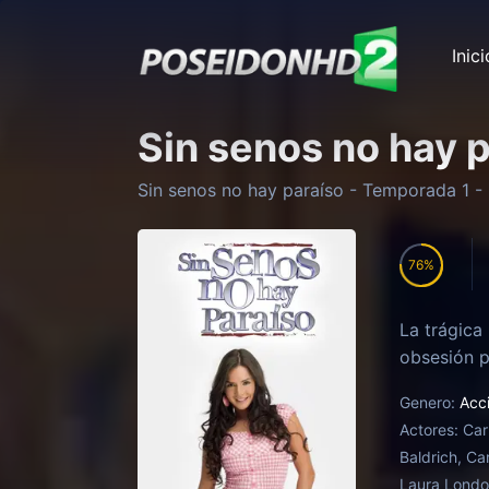
Inici
Sin senos no hay 
Sin senos no hay paraíso
- Temporada
1
- 
76
La trágica
obsesión p
Genero:
Acc
Actores:
Car
Baldrich, Ca
Laura Lond