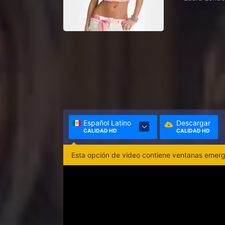
Español Latino
Descargar
CALIDAD HD
CALIDAD HD
Esta opción de video contiene ventanas emerge