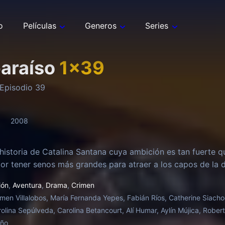
o
Películas
Generos
Series
paraíso
1
x
39
Episodio
39
2008
 historia de Catalina Santana cuya ambición es tan fuerte q
or tener senos más grandes para atraer a los capos de la d
ión
,
Aventura
,
Drama
,
Crimen
men Villalobos, María Fernanda Yepes, Fabián Ríos, Catherine Siach
rolina Sepúlveda, Carolina Betancourt, Alí Humar, Aylín Mújica, Rober
oño