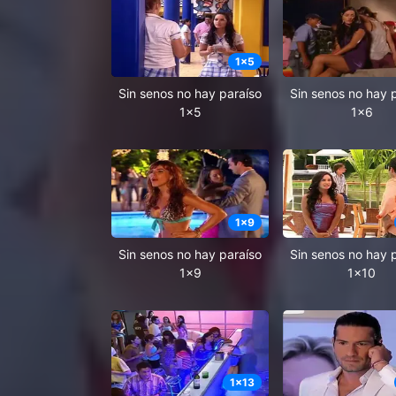
1
x
5
Sin senos no hay paraíso
Sin senos no hay 
1x5
1x6
1
x
9
Sin senos no hay paraíso
Sin senos no hay 
1x9
1x10
1
x
13