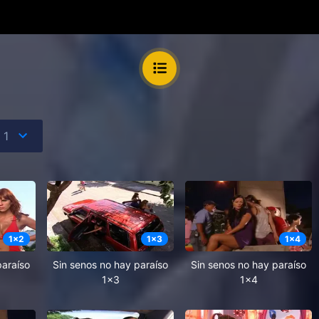
1
x
2
1
x
3
1
x
4
paraíso
Sin senos no hay paraíso
Sin senos no hay paraíso
1x3
1x4