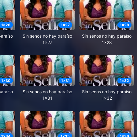
1
x
26
1
x
27
1
x
28
paraíso
Sin senos no hay paraíso
Sin senos no hay paraíso
1x27
1x28
1
x
30
1
x
31
1
x
32
paraíso
Sin senos no hay paraíso
Sin senos no hay paraíso
1x31
1x32
1
x
34
1
x
35
1
x
36