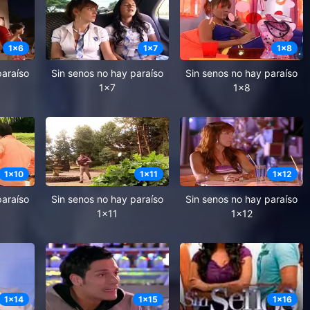
1
x
6
1
x
7
1
x
8
paraíso
Sin senos no hay paraíso
Sin senos no hay paraíso
1x7
1x8
1
x
10
1
x
11
1
x
12
paraíso
Sin senos no hay paraíso
Sin senos no hay paraíso
1x11
1x12
1
x
14
1
x
15
1
x
16