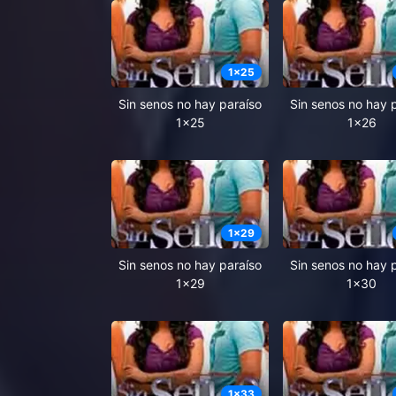
1
x
25
Sin senos no hay paraíso
Sin senos no hay 
1x25
1x26
1
x
29
Sin senos no hay paraíso
Sin senos no hay 
1x29
1x30
1
x
33