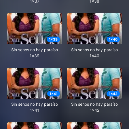
1x37
1x38
1
x
39
1
x
40
Sin senos no hay paraíso
Sin senos no hay paraíso
1x39
1x40
1
x
41
1
x
42
Sin senos no hay paraíso
Sin senos no hay paraíso
1x41
1x42