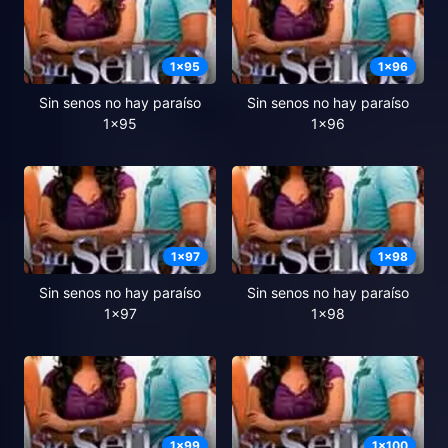
1
x
95
1
x
96
Sin senos no hay paraíso
Sin senos no hay paraíso
1x95
1x96
1
x
97
1
x
98
Sin senos no hay paraíso
Sin senos no hay paraíso
1x97
1x98
1
x
99
1
x
100