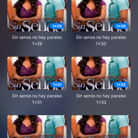
1
x
29
1
x
30
Sin senos no hay paraíso
Sin senos no hay paraíso
1x29
1x30
1
x
31
1
x
32
Sin senos no hay paraíso
Sin senos no hay paraíso
1x31
1x32