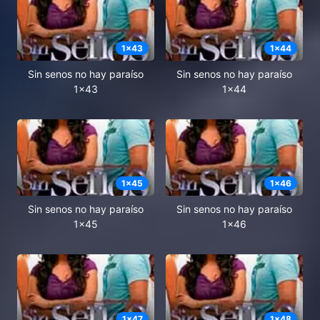
1
x
43
1
x
44
Sin senos no hay paraíso
Sin senos no hay paraíso
1x43
1x44
1
x
45
1
x
46
Sin senos no hay paraíso
Sin senos no hay paraíso
1x45
1x46
1
x
47
1
x
48