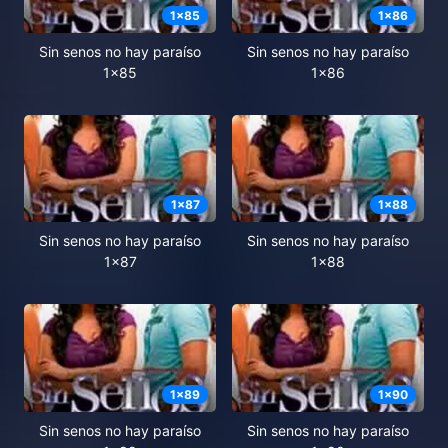
1
x
85
1
x
86
Sin senos no hay paraíso
Sin senos no hay paraíso
1x85
1x86
1
x
87
1
x
88
Sin senos no hay paraíso
Sin senos no hay paraíso
1x87
1x88
1
x
89
1
x
90
Sin senos no hay paraíso
Sin senos no hay paraíso