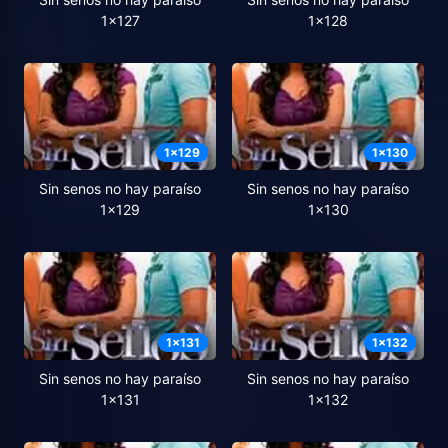
1x127
1x128
1
x
129
1
x
130
Sin senos no hay paraíso
Sin senos no hay paraíso
1x129
1x130
1
x
131
1
x
132
Sin senos no hay paraíso
Sin senos no hay paraíso
1x131
1x132