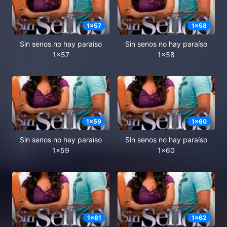
1
x
57
1
x
58
Sin senos no hay paraíso
Sin senos no hay paraíso
1x57
1x58
1
x
59
1
x
60
Sin senos no hay paraíso
Sin senos no hay paraíso
1x59
1x60
1
x
61
1
x
62