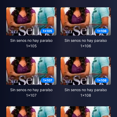
1
x
105
1
x
106
Sin senos no hay paraíso
Sin senos no hay paraíso
1x105
1x106
1
x
107
1
x
108
Sin senos no hay paraíso
Sin senos no hay paraíso
1x107
1x108