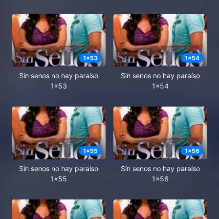
1
x
53
1
x
54
Sin senos no hay paraíso
Sin senos no hay paraíso
1x53
1x54
1
x
55
1
x
56
Sin senos no hay paraíso
Sin senos no hay paraíso
1x55
1x56