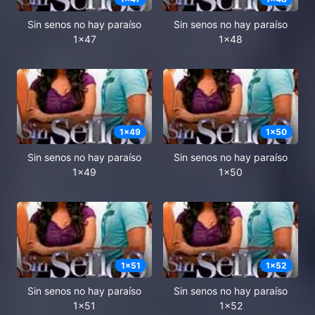
Sin senos no hay paraíso
Sin senos no hay paraíso
1x47
1x48
1
x
49
1
x
50
Sin senos no hay paraíso
Sin senos no hay paraíso
1x49
1x50
1
x
51
1
x
52
Sin senos no hay paraíso
Sin senos no hay paraíso
1x51
1x52