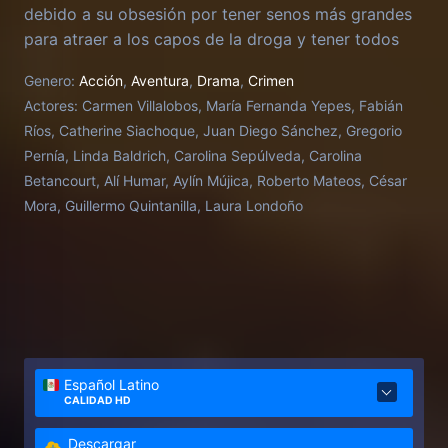
debido a su obsesión por tener senos más grandes
para atraer a los capos de la droga y tener todos
los lujos del mundo.
Genero:
Acción
,
Aventura
,
Drama
,
Crimen
Actores:
Carmen Villalobos, María Fernanda Yepes, Fabián
Ríos, Catherine Siachoque, Juan Diego Sánchez, Gregorio
Pernía, Linda Baldrich, Carolina Sepúlveda, Carolina
Betancourt, Alí Humar, Aylín Mújica, Roberto Mateos, César
Mora, Guillermo Quintanilla, Laura Londoño
Español Latino
CALIDAD HD
Descargar