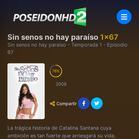
Sin senos no hay paraíso
1
x
67
Sin senos no hay paraíso
- Temporada
1
- Episodio
67
76
2008
Compartir
La trágica historia de Catalina Santana cuya
ambición es tan fuerte que arriesgará su vida,