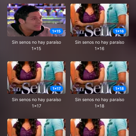
1
x
15
1
x
16
Sin senos no hay paraíso
Sin senos no hay paraíso
1x15
1x16
1
x
17
1
x
18
Sin senos no hay paraíso
Sin senos no hay paraíso
1x17
1x18