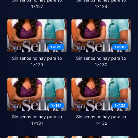
1x127
1x128
1
x
129
1
x
130
Sin senos no hay paraíso
Sin senos no hay paraíso
1x129
1x130
1
x
131
1
x
132
Sin senos no hay paraíso
Sin senos no hay paraíso
1x131
1x132