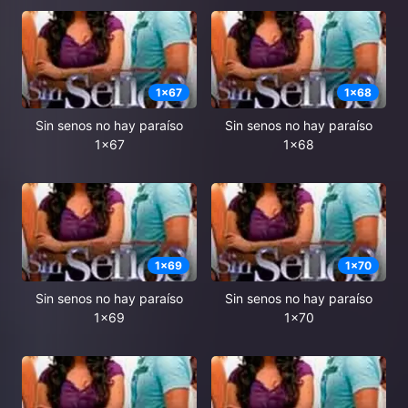
1
x
67
1
x
68
Sin senos no hay paraíso
Sin senos no hay paraíso
1x67
1x68
1
x
69
1
x
70
Sin senos no hay paraíso
Sin senos no hay paraíso
1x69
1x70