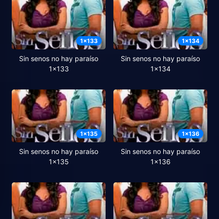
1
x
133
1
x
134
Sin senos no hay paraíso
Sin senos no hay paraíso
1x133
1x134
1
x
135
1
x
136
Sin senos no hay paraíso
Sin senos no hay paraíso
1x135
1x136