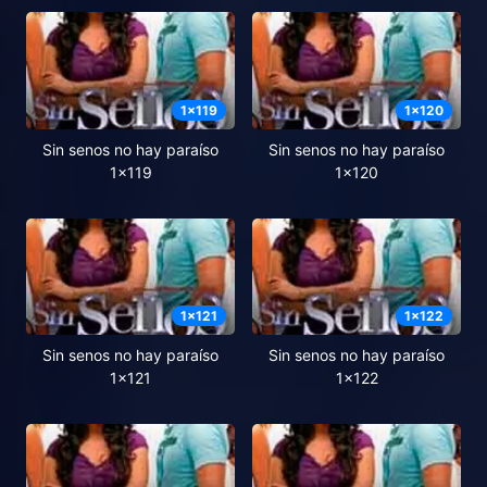
1
x
119
1
x
120
Sin senos no hay paraíso
Sin senos no hay paraíso
1x119
1x120
1
x
121
1
x
122
Sin senos no hay paraíso
Sin senos no hay paraíso
1x121
1x122