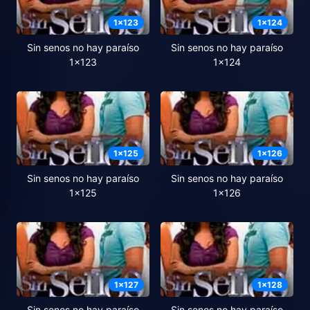
1
x
123
1
x
124
Sin senos no hay paraíso
Sin senos no hay paraíso
1x123
1x124
1
x
125
1
x
126
Sin senos no hay paraíso
Sin senos no hay paraíso
1x125
1x126
1
x
127
1
x
128
Sin senos no hay paraíso
Sin senos no hay paraíso