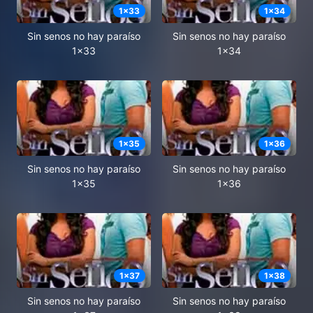
1
x
33
1
x
34
Sin senos no hay paraíso
Sin senos no hay paraíso
1x33
1x34
1
x
35
1
x
36
Sin senos no hay paraíso
Sin senos no hay paraíso
1x35
1x36
1
x
37
1
x
38
Sin senos no hay paraíso
Sin senos no hay paraíso