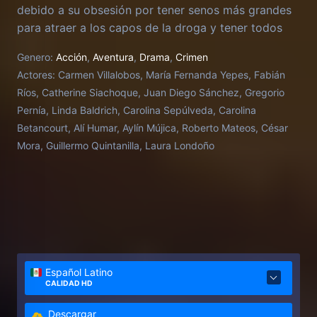
debido a su obsesión por tener senos más grandes
para atraer a los capos de la droga y tener todos
los lujos del mundo.
Genero:
Acción
,
Aventura
,
Drama
,
Crimen
Actores:
Carmen Villalobos, María Fernanda Yepes, Fabián
Ríos, Catherine Siachoque, Juan Diego Sánchez, Gregorio
Pernía, Linda Baldrich, Carolina Sepúlveda, Carolina
Betancourt, Alí Humar, Aylín Mújica, Roberto Mateos, César
Mora, Guillermo Quintanilla, Laura Londoño
Español Latino
CALIDAD HD
Descargar