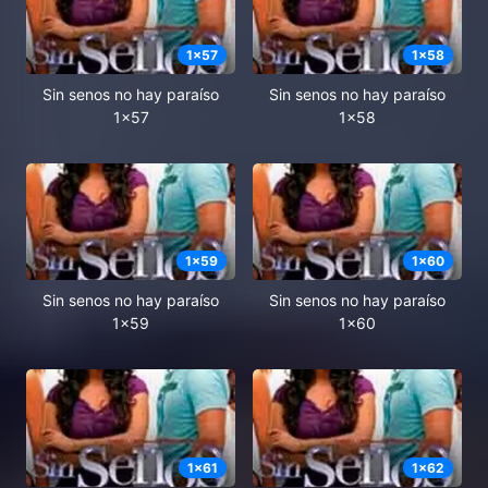
1
x
57
1
x
58
Sin senos no hay paraíso
Sin senos no hay paraíso
1x57
1x58
1
x
59
1
x
60
Sin senos no hay paraíso
Sin senos no hay paraíso
1x59
1x60
1
x
61
1
x
62