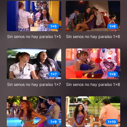
1
x
5
1
x
6
Sin senos no hay paraíso 1x5
Sin senos no hay paraíso 1x6
1
x
7
1
x
8
Sin senos no hay paraíso 1x7
Sin senos no hay paraíso 1x8
1
x
9
1
x
10