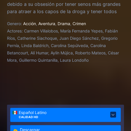
debido a su obsesión por tener senos más grandes
para atraer a los capos de la droga y tener todos
los lujos del mundo.
Genero:
Acción
,
Aventura
,
Drama
,
Crimen
Actores:
Carmen Villalobos, María Fernanda Yepes, Fabián
Ríos, Catherine Siachoque, Juan Diego Sánchez, Gregorio
Pernía, Linda Baldrich, Carolina Sepúlveda, Carolina
Betancourt, Alí Humar, Aylín Mújica, Roberto Mateos, César
Mora, Guillermo Quintanilla, Laura Londoño
Español Latino
CALIDAD HD
Descargar