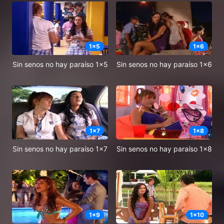
1
x
5
1
x
6
Sin senos no hay paraíso 1x5
Sin senos no hay paraíso 1x6
1
x
7
1
x
8
Sin senos no hay paraíso 1x7
Sin senos no hay paraíso 1x8
1
x
9
1
x
10