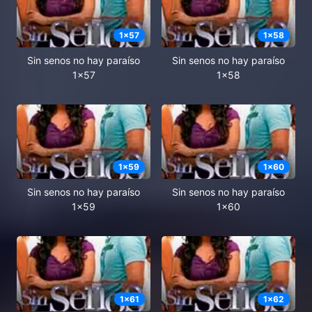
1
x
57
1
x
58
Sin senos no hay paraíso
Sin senos no hay paraíso
1x57
1x58
1
x
59
1
x
60
Sin senos no hay paraíso
Sin senos no hay paraíso
1x59
1x60
1
x
61
1
x
62