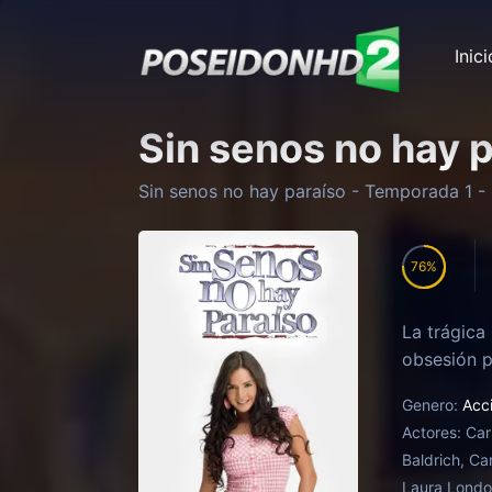
Inici
Sin senos no hay 
Sin senos no hay paraíso
- Temporada
1
- 
76
La trágica
obsesión p
Genero:
Acc
Actores:
Car
Baldrich, Ca
Laura Lond