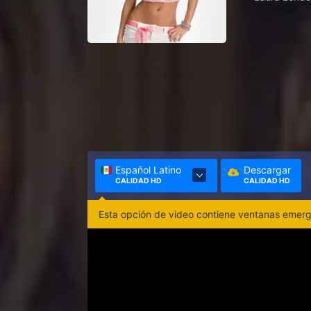
Español Latino
Descargar
CALIDAD HD
CALIDAD HD
Esta opción de video contiene ventanas emerge