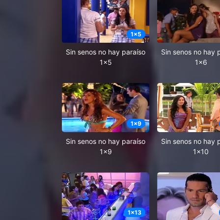
1
x
5
Sin senos no hay paraíso
Sin senos no hay 
1x5
1x6
1
x
9
Sin senos no hay paraíso
Sin senos no hay 
1x9
1x10
1
x
13