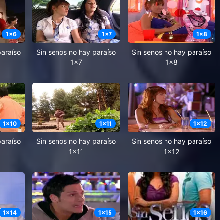
1
x
6
1
x
7
1
x
8
paraíso
Sin senos no hay paraíso
Sin senos no hay paraíso
1x7
1x8
1
x
10
1
x
11
1
x
12
paraíso
Sin senos no hay paraíso
Sin senos no hay paraíso
1x11
1x12
1
x
14
1
x
15
1
x
16