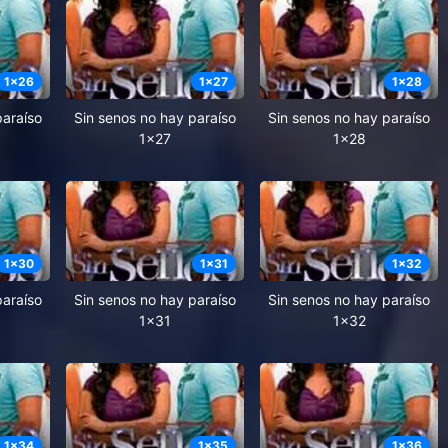
1
x
26
1
x
27
1
x
28
paraíso
Sin senos no hay paraíso
Sin senos no hay paraíso
1x27
1x28
1
x
30
1
x
31
1
x
32
paraíso
Sin senos no hay paraíso
Sin senos no hay paraíso
1x31
1x32
1
x
34
1
x
35
1
x
36