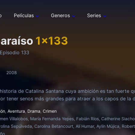
o
Películas
Generos
Series
paraíso
1
x
133
Episodio
133
2008
 historia de Catalina Santana cuya ambición es tan fuerte q
or tener senos más grandes para atraer a los capos de la d
ión
,
Aventura
,
Drama
,
Crimen
men Villalobos, María Fernanda Yepes, Fabián Ríos, Catherine Siach
rolina Sepúlveda, Carolina Betancourt, Alí Humar, Aylín Mújica, Rober
oño