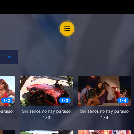
1
x
2
1
x
3
1
x
4
paraíso
Sin senos no hay paraíso
Sin senos no hay paraíso
1x3
1x4