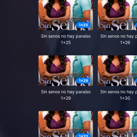
1
x
25
Sin senos no hay paraíso
Sin senos no hay 
1x25
1x26
1
x
29
Sin senos no hay paraíso
Sin senos no hay 
1x29
1x30
1
x
33