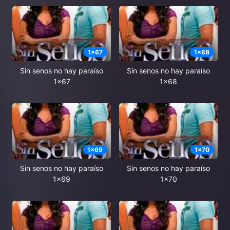
1
x
67
1
x
68
Sin senos no hay paraíso
Sin senos no hay paraíso
1x67
1x68
1
x
69
1
x
70
Sin senos no hay paraíso
Sin senos no hay paraíso
1x69
1x70