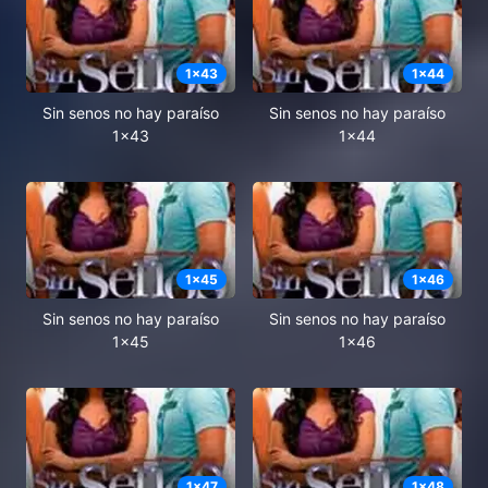
1
x
43
1
x
44
Sin senos no hay paraíso
Sin senos no hay paraíso
1x43
1x44
1
x
45
1
x
46
Sin senos no hay paraíso
Sin senos no hay paraíso
1x45
1x46
1
x
47
1
x
48