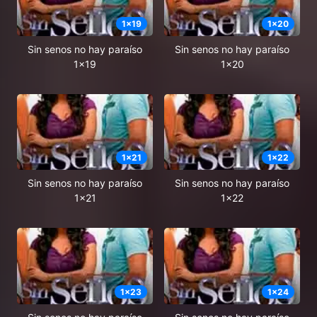
1
x
19
1
x
20
Sin senos no hay paraíso
Sin senos no hay paraíso
1x19
1x20
1
x
21
1
x
22
Sin senos no hay paraíso
Sin senos no hay paraíso
1x21
1x22
1
x
23
1
x
24