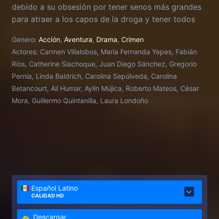
debido a su obsesión por tener senos más grandes
para atraer a los capos de la droga y tener todos
los lujos del mundo.
Genero:
Acción
,
Aventura
,
Drama
,
Crimen
Actores:
Carmen Villalobos, María Fernanda Yepes, Fabián
Ríos, Catherine Siachoque, Juan Diego Sánchez, Gregorio
Pernía, Linda Baldrich, Carolina Sepúlveda, Carolina
Betancourt, Alí Humar, Aylín Mújica, Roberto Mateos, César
Mora, Guillermo Quintanilla, Laura Londoño
Español Latino
CALIDAD HD
Descargar