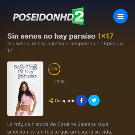
Sin senos no hay paraíso
1
x
17
Sin senos no hay paraíso
- Temporada
1
- Episodio
17
76
2008
Compartir
La trágica historia de Catalina Santana cuya
ambición es tan fuerte que arriesgará su vida,