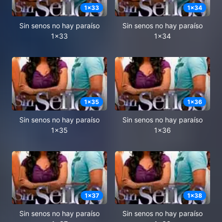
1
x
33
1
x
34
Sin senos no hay paraíso
Sin senos no hay paraíso
1x33
1x34
1
x
35
1
x
36
Sin senos no hay paraíso
Sin senos no hay paraíso
1x35
1x36
1
x
37
1
x
38
Sin senos no hay paraíso
Sin senos no hay paraíso