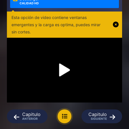
CALIDAD HD
Esta opción de video contiene ventanas
emergentes y la carga es optima, puedes mirar
sin cortes.
Capitulo
Capitulo
ANTERIOR
SIGUIENTE