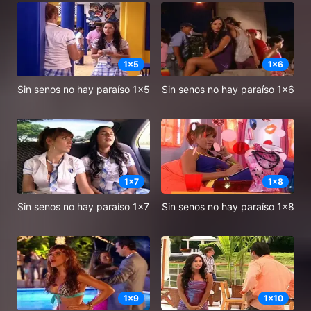
1
x
5
1
x
6
Sin senos no hay paraíso 1x5
Sin senos no hay paraíso 1x6
1
x
7
1
x
8
Sin senos no hay paraíso 1x7
Sin senos no hay paraíso 1x8
1
x
9
1
x
10