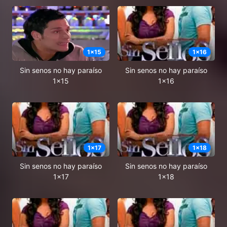
1
x
15
1
x
16
Sin senos no hay paraíso
Sin senos no hay paraíso
1x15
1x16
1
x
17
1
x
18
Sin senos no hay paraíso
Sin senos no hay paraíso
1x17
1x18