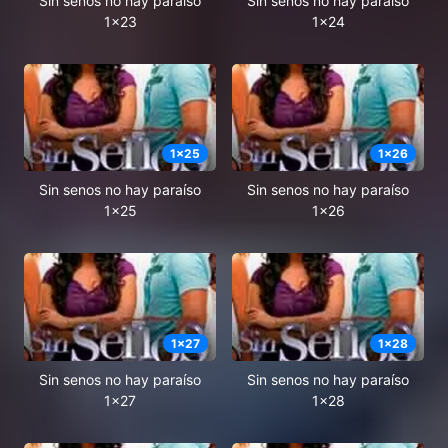
Sin senos no hay paraíso
Sin senos no hay paraíso
1x23
1x24
1
x
25
1
x
26
Sin senos no hay paraíso
Sin senos no hay paraíso
1x25
1x26
1
x
27
1
x
28
Sin senos no hay paraíso
Sin senos no hay paraíso
1x27
1x28