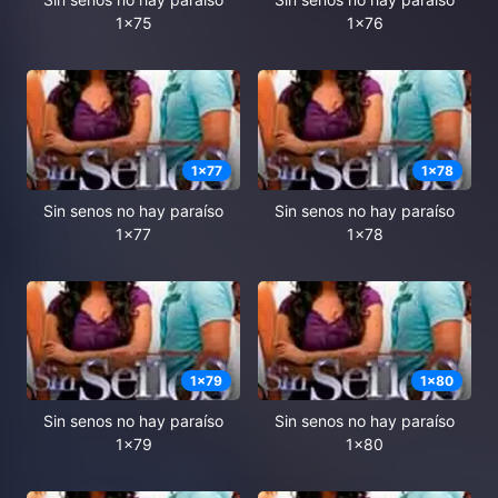
1x75
1x76
1
x
77
1
x
78
Sin senos no hay paraíso
Sin senos no hay paraíso
1x77
1x78
1
x
79
1
x
80
Sin senos no hay paraíso
Sin senos no hay paraíso
1x79
1x80