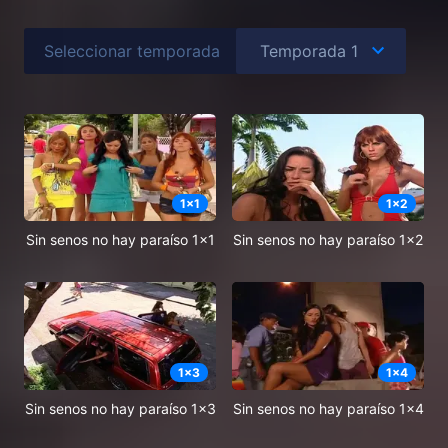
Seleccionar temporada
1
x
1
1
x
2
Sin senos no hay paraíso 1x1
Sin senos no hay paraíso 1x2
1
x
3
1
x
4
Sin senos no hay paraíso 1x3
Sin senos no hay paraíso 1x4