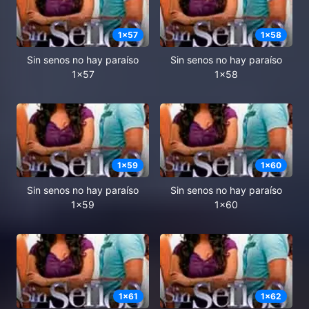
1
x
57
1
x
58
Sin senos no hay paraíso
Sin senos no hay paraíso
1x57
1x58
1
x
59
1
x
60
Sin senos no hay paraíso
Sin senos no hay paraíso
1x59
1x60
1
x
61
1
x
62