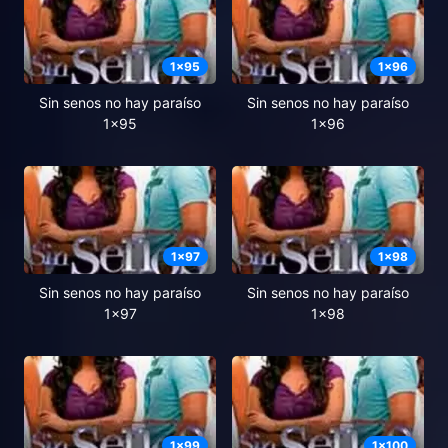
1
x
95
1
x
96
Sin senos no hay paraíso
Sin senos no hay paraíso
1x95
1x96
1
x
97
1
x
98
Sin senos no hay paraíso
Sin senos no hay paraíso
1x97
1x98
1
x
99
1
x
100