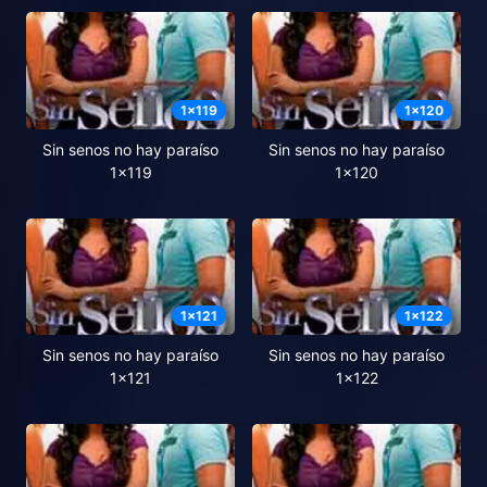
1
x
119
1
x
120
Sin senos no hay paraíso
Sin senos no hay paraíso
1x119
1x120
1
x
121
1
x
122
Sin senos no hay paraíso
Sin senos no hay paraíso
1x121
1x122