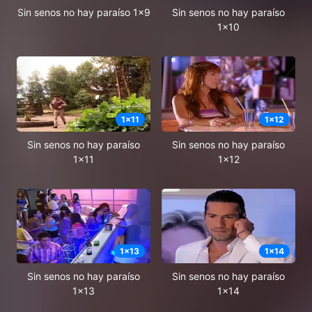
Sin senos no hay paraíso 1x9
Sin senos no hay paraíso
1x10
1
x
11
1
x
12
Sin senos no hay paraíso
Sin senos no hay paraíso
1x11
1x12
1
x
13
1
x
14
Sin senos no hay paraíso
Sin senos no hay paraíso
1x13
1x14