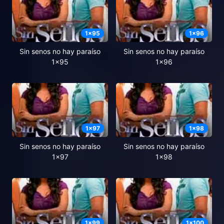
1
x
95
1
x
96
Sin senos no hay paraíso
Sin senos no hay paraíso
1x95
1x96
1
x
97
1
x
98
Sin senos no hay paraíso
Sin senos no hay paraíso
1x97
1x98
1
x
99
1
x
100