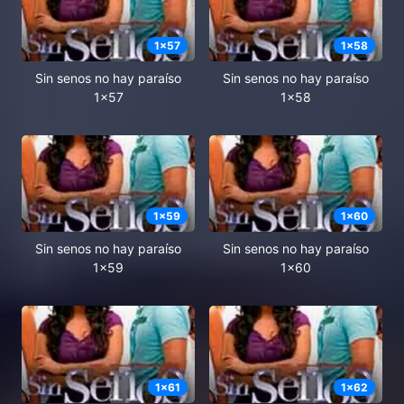
1
x
57
1
x
58
Sin senos no hay paraíso
Sin senos no hay paraíso
1x57
1x58
1
x
59
1
x
60
Sin senos no hay paraíso
Sin senos no hay paraíso
1x59
1x60
1
x
61
1
x
62