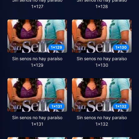
1x127
1x128
1
x
129
1
x
130
Sin senos no hay paraíso
Sin senos no hay paraíso
1x129
1x130
1
x
131
1
x
132
Sin senos no hay paraíso
Sin senos no hay paraíso
1x131
1x132