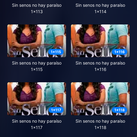
Sin senos no hay paraíso
Sin senos no hay paraíso
1x113
1x114
1
x
115
1
x
116
Sin senos no hay paraíso
Sin senos no hay paraíso
1x115
1x116
1
x
117
1
x
118
Sin senos no hay paraíso
Sin senos no hay paraíso
1x117
1x118