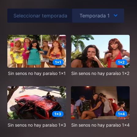
Seleccionar temporada
1
x
1
1
x
2
Sin senos no hay paraíso 1x1
Sin senos no hay paraíso 1x2
1
x
3
1
x
4
Sin senos no hay paraíso 1x3
Sin senos no hay paraíso 1x4