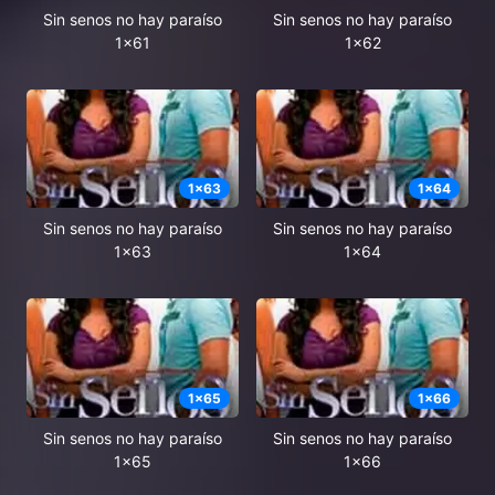
Sin senos no hay paraíso
Sin senos no hay paraíso
1x61
1x62
1
x
63
1
x
64
Sin senos no hay paraíso
Sin senos no hay paraíso
1x63
1x64
1
x
65
1
x
66
Sin senos no hay paraíso
Sin senos no hay paraíso
1x65
1x66