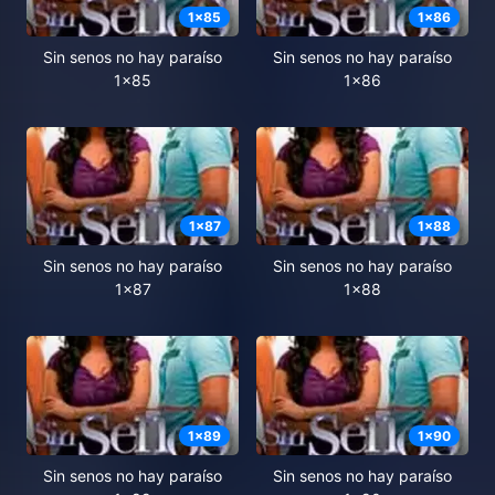
1
x
85
1
x
86
Sin senos no hay paraíso
Sin senos no hay paraíso
1x85
1x86
1
x
87
1
x
88
Sin senos no hay paraíso
Sin senos no hay paraíso
1x87
1x88
1
x
89
1
x
90
Sin senos no hay paraíso
Sin senos no hay paraíso