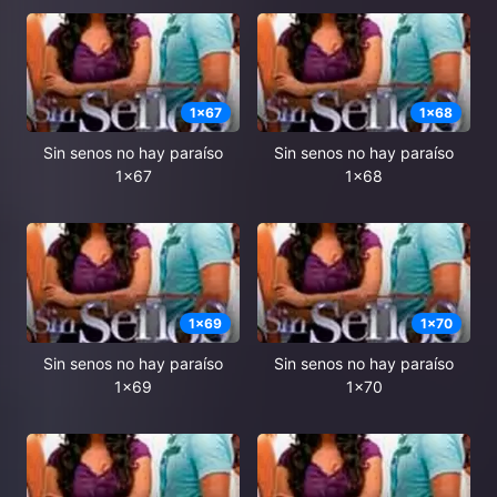
1
x
67
1
x
68
Sin senos no hay paraíso
Sin senos no hay paraíso
1x67
1x68
1
x
69
1
x
70
Sin senos no hay paraíso
Sin senos no hay paraíso
1x69
1x70