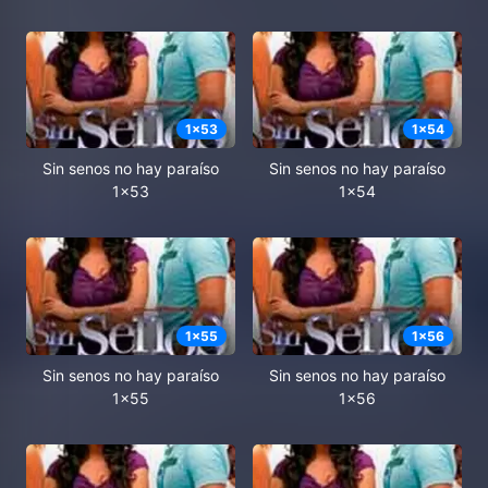
1
x
53
1
x
54
Sin senos no hay paraíso
Sin senos no hay paraíso
1x53
1x54
1
x
55
1
x
56
Sin senos no hay paraíso
Sin senos no hay paraíso
1x55
1x56