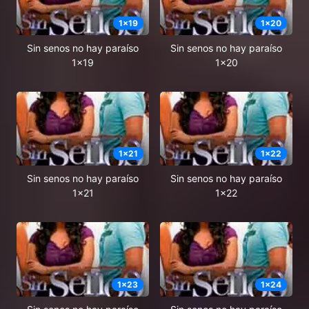
1
x
19
1
x
20
Sin senos no hay paraíso
Sin senos no hay paraíso
1x19
1x20
1
x
21
1
x
22
Sin senos no hay paraíso
Sin senos no hay paraíso
1x21
1x22
1
x
23
1
x
24