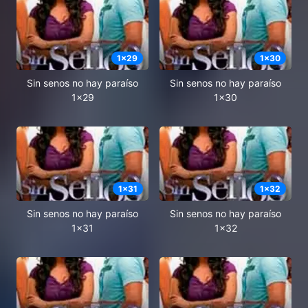
1
x
29
1
x
30
Sin senos no hay paraíso
Sin senos no hay paraíso
1x29
1x30
1
x
31
1
x
32
Sin senos no hay paraíso
Sin senos no hay paraíso
1x31
1x32