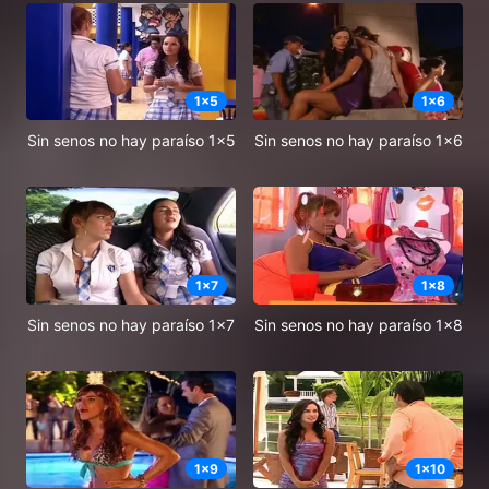
1
x
5
1
x
6
Sin senos no hay paraíso 1x5
Sin senos no hay paraíso 1x6
1
x
7
1
x
8
Sin senos no hay paraíso 1x7
Sin senos no hay paraíso 1x8
1
x
9
1
x
10