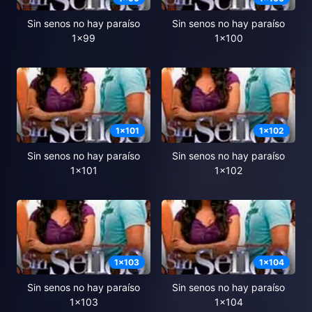
Sin senos no hay paraíso
Sin senos no hay paraíso
1x99
1x100
1
x
101
1
x
102
Sin senos no hay paraíso
Sin senos no hay paraíso
1x101
1x102
1
x
103
1
x
104
Sin senos no hay paraíso
Sin senos no hay paraíso
1x103
1x104