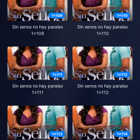
1
x
109
1
x
110
Sin senos no hay paraíso
Sin senos no hay paraíso
1x109
1x110
1
x
111
1
x
112
Sin senos no hay paraíso
Sin senos no hay paraíso
1x111
1x112
1
x
113
1
x
114