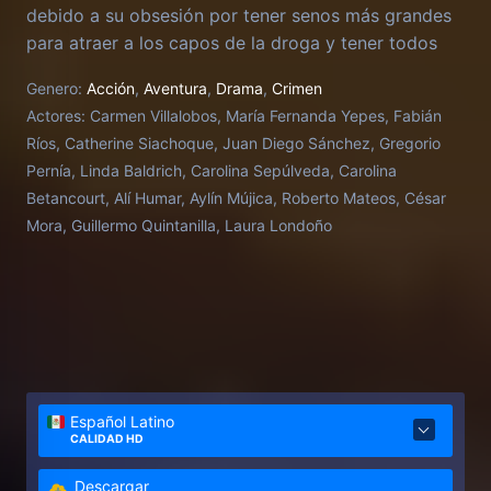
debido a su obsesión por tener senos más grandes
para atraer a los capos de la droga y tener todos
los lujos del mundo.
Genero:
Acción
,
Aventura
,
Drama
,
Crimen
Actores:
Carmen Villalobos, María Fernanda Yepes, Fabián
Ríos, Catherine Siachoque, Juan Diego Sánchez, Gregorio
Pernía, Linda Baldrich, Carolina Sepúlveda, Carolina
Betancourt, Alí Humar, Aylín Mújica, Roberto Mateos, César
Mora, Guillermo Quintanilla, Laura Londoño
Español Latino
CALIDAD HD
Descargar