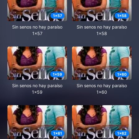
1
x
57
1
x
58
Sin senos no hay paraíso
Sin senos no hay paraíso
1x57
1x58
1
x
59
1
x
60
Sin senos no hay paraíso
Sin senos no hay paraíso
1x59
1x60
1
x
61
1
x
62