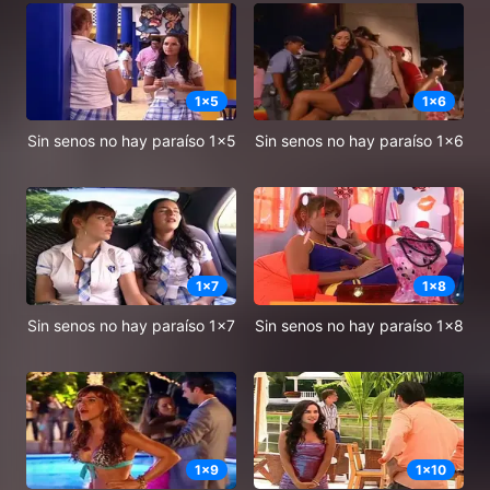
1
x
5
1
x
6
Sin senos no hay paraíso 1x5
Sin senos no hay paraíso 1x6
1
x
7
1
x
8
Sin senos no hay paraíso 1x7
Sin senos no hay paraíso 1x8
1
x
9
1
x
10