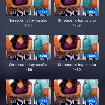
1
x
57
1
x
58
Sin senos no hay paraíso
Sin senos no hay paraíso
1x57
1x58
1
x
59
1
x
60
Sin senos no hay paraíso
Sin senos no hay paraíso
1x59
1x60
1
x
61
1
x
62