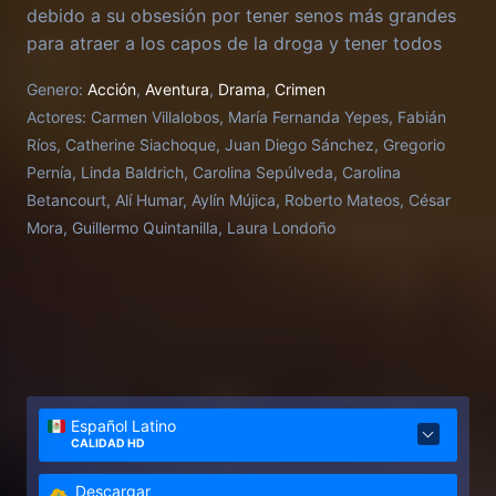
debido a su obsesión por tener senos más grandes
para atraer a los capos de la droga y tener todos
los lujos del mundo.
Genero:
Acción
,
Aventura
,
Drama
,
Crimen
Actores:
Carmen Villalobos, María Fernanda Yepes, Fabián
Ríos, Catherine Siachoque, Juan Diego Sánchez, Gregorio
Pernía, Linda Baldrich, Carolina Sepúlveda, Carolina
Betancourt, Alí Humar, Aylín Mújica, Roberto Mateos, César
Mora, Guillermo Quintanilla, Laura Londoño
Español Latino
CALIDAD HD
Descargar