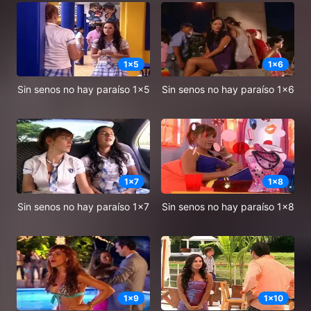
1
x
5
1
x
6
Sin senos no hay paraíso 1x5
Sin senos no hay paraíso 1x6
1
x
7
1
x
8
Sin senos no hay paraíso 1x7
Sin senos no hay paraíso 1x8
1
x
9
1
x
10