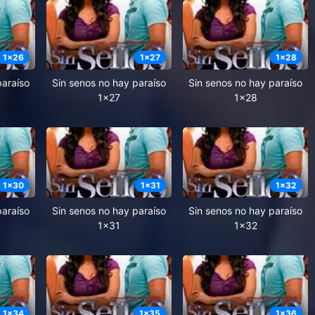
1
x
26
1
x
27
1
x
28
paraíso
Sin senos no hay paraíso
Sin senos no hay paraíso
1x27
1x28
1
x
30
1
x
31
1
x
32
paraíso
Sin senos no hay paraíso
Sin senos no hay paraíso
1x31
1x32
1
x
34
1
x
35
1
x
36