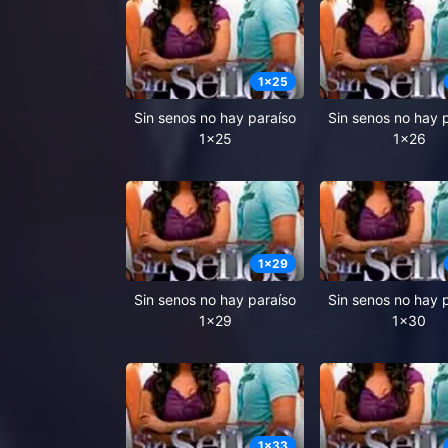
1
x
25
Sin senos no hay paraíso
Sin senos no hay 
1x25
1x26
1
x
29
Sin senos no hay paraíso
Sin senos no hay 
1x29
1x30
1
x
33