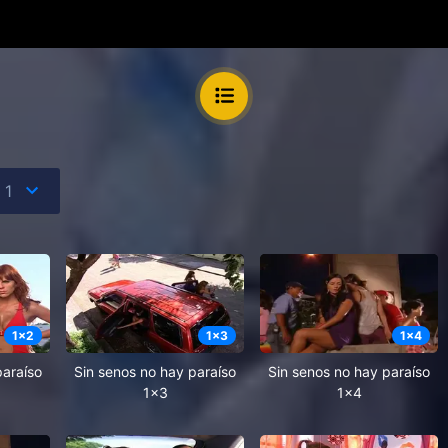
1
x
2
1
x
3
1
x
4
paraíso
Sin senos no hay paraíso
Sin senos no hay paraíso
1x3
1x4