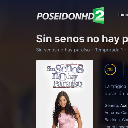
Inici
Sin senos no hay 
Sin senos no hay paraíso
- Temporada
1
- 
76
La trágica
obsesión p
Genero:
Acc
Actores:
Car
Baldrich, Ca
Laura Lond