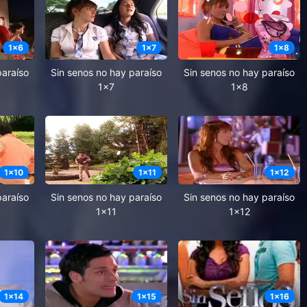
1
x
6
1
x
7
1
x
8
paraíso
Sin senos no hay paraíso
Sin senos no hay paraíso
1x7
1x8
1
x
10
1
x
11
1
x
12
paraíso
Sin senos no hay paraíso
Sin senos no hay paraíso
1x11
1x12
1
x
14
1
x
15
1
x
16