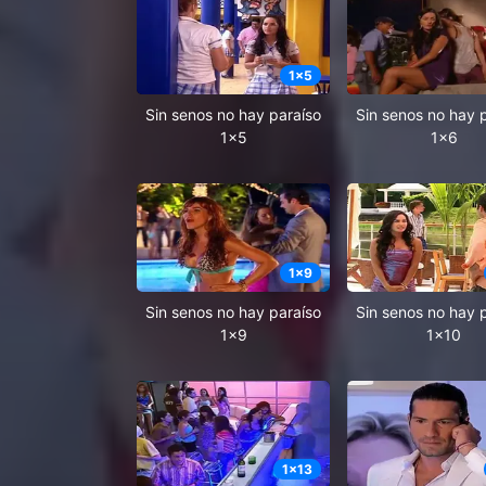
1
x
5
Sin senos no hay paraíso
Sin senos no hay 
1x5
1x6
1
x
9
Sin senos no hay paraíso
Sin senos no hay 
1x9
1x10
1
x
13