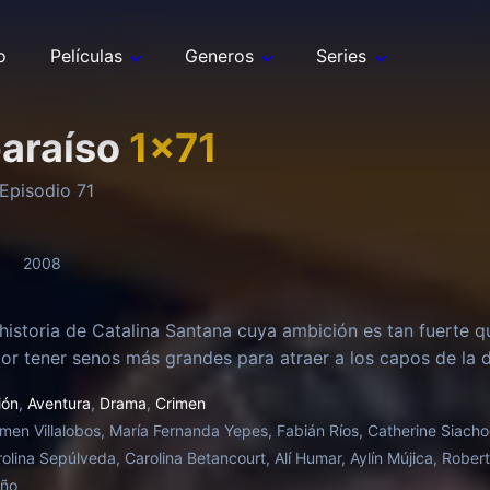
o
Películas
Generos
Series
paraíso
1
x
71
Episodio
71
2008
 historia de Catalina Santana cuya ambición es tan fuerte q
or tener senos más grandes para atraer a los capos de la d
ión
,
Aventura
,
Drama
,
Crimen
men Villalobos, María Fernanda Yepes, Fabián Ríos, Catherine Siach
rolina Sepúlveda, Carolina Betancourt, Alí Humar, Aylín Mújica, Rober
oño