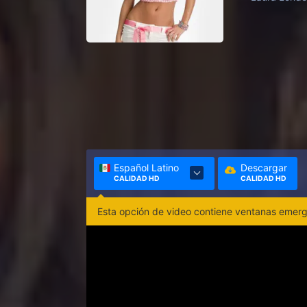
Español Latino
Descargar
CALIDAD HD
CALIDAD HD
Esta opción de video contiene ventanas emerge