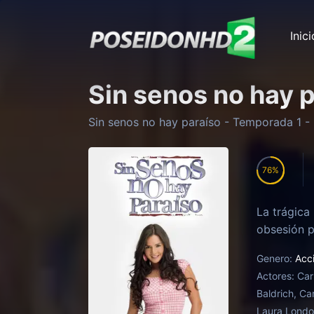
Inici
Sin senos no hay 
Sin senos no hay paraíso
- Temporada
1
- 
76
La trágica
obsesión p
Genero:
Acc
Actores:
Car
Baldrich, Ca
Laura Lond