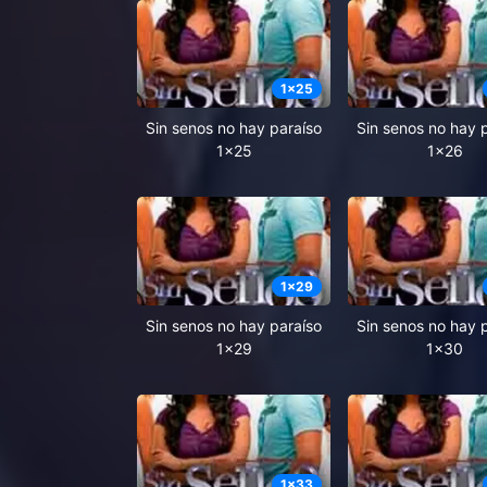
1
x
25
Sin senos no hay paraíso
Sin senos no hay 
1x25
1x26
1
x
29
Sin senos no hay paraíso
Sin senos no hay 
1x29
1x30
1
x
33