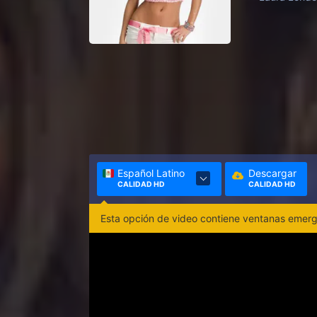
Español Latino
Descargar
CALIDAD HD
CALIDAD HD
Esta opción de video contiene ventanas emerge