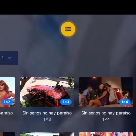
1
x
2
1
x
3
1
x
4
paraíso
Sin senos no hay paraíso
Sin senos no hay paraíso
1x3
1x4