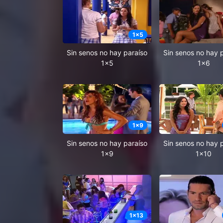
1
x
5
Sin senos no hay paraíso
Sin senos no hay 
1x5
1x6
1
x
9
Sin senos no hay paraíso
Sin senos no hay 
1x9
1x10
1
x
13