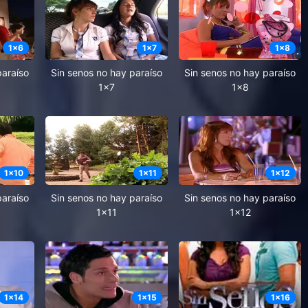
1
x
6
1
x
7
1
x
8
paraíso
Sin senos no hay paraíso
Sin senos no hay paraíso
1x7
1x8
1
x
10
1
x
11
1
x
12
paraíso
Sin senos no hay paraíso
Sin senos no hay paraíso
1x11
1x12
1
x
14
1
x
15
1
x
16