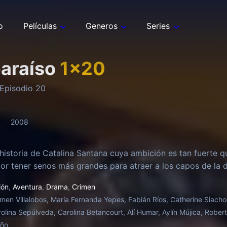
o
Películas
Generos
Series
paraíso
1
x
20
Episodio
20
2008
 historia de Catalina Santana cuya ambición es tan fuerte q
or tener senos más grandes para atraer a los capos de la d
ión
,
Aventura
,
Drama
,
Crimen
men Villalobos, María Fernanda Yepes, Fabián Ríos, Catherine Siach
rolina Sepúlveda, Carolina Betancourt, Alí Humar, Aylín Mújica, Rober
oño