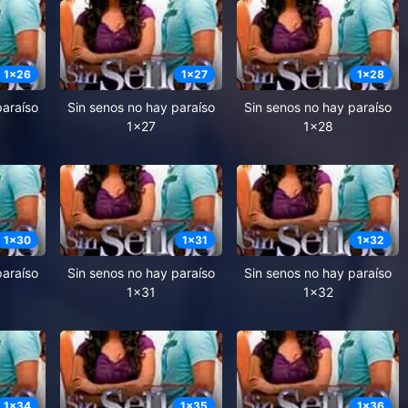
1
x
26
1
x
27
1
x
28
paraíso
Sin senos no hay paraíso
Sin senos no hay paraíso
1x27
1x28
1
x
30
1
x
31
1
x
32
paraíso
Sin senos no hay paraíso
Sin senos no hay paraíso
1x31
1x32
1
x
34
1
x
35
1
x
36