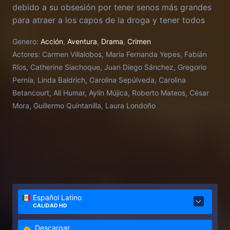
debido a su obsesión por tener senos más grandes
para atraer a los capos de la droga y tener todos
los lujos del mundo.
Genero:
Acción
,
Aventura
,
Drama
,
Crimen
Actores:
Carmen Villalobos, María Fernanda Yepes, Fabián
Ríos, Catherine Siachoque, Juan Diego Sánchez, Gregorio
Pernía, Linda Baldrich, Carolina Sepúlveda, Carolina
Betancourt, Alí Humar, Aylín Mújica, Roberto Mateos, César
Mora, Guillermo Quintanilla, Laura Londoño
Español Latino
CALIDAD HD
Descargar