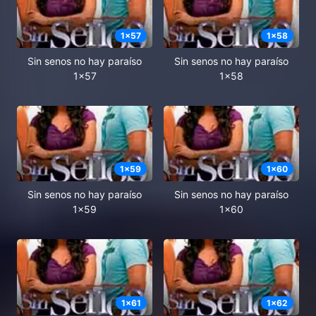
1
x
57
1
x
58
Sin senos no hay paraíso
Sin senos no hay paraíso
1x57
1x58
1
x
59
1
x
60
Sin senos no hay paraíso
Sin senos no hay paraíso
1x59
1x60
1
x
61
1
x
62