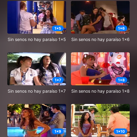
1
x
5
1
x
6
Sin senos no hay paraíso 1x5
Sin senos no hay paraíso 1x6
1
x
7
1
x
8
Sin senos no hay paraíso 1x7
Sin senos no hay paraíso 1x8
1
x
9
1
x
10