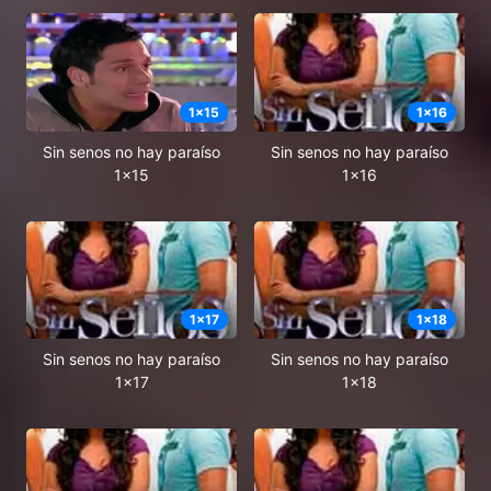
1
x
15
1
x
16
Sin senos no hay paraíso
Sin senos no hay paraíso
1x15
1x16
1
x
17
1
x
18
Sin senos no hay paraíso
Sin senos no hay paraíso
1x17
1x18