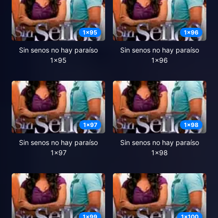
1
x
95
1
x
96
Sin senos no hay paraíso
Sin senos no hay paraíso
1x95
1x96
1
x
97
1
x
98
Sin senos no hay paraíso
Sin senos no hay paraíso
1x97
1x98
1
x
99
1
x
100