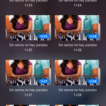
Sin senos no hay paraíso
Sin senos no hay paraíso
1x23
1x24
1
x
25
1
x
26
Sin senos no hay paraíso
Sin senos no hay paraíso
1x25
1x26
1
x
27
1
x
28
Sin senos no hay paraíso
Sin senos no hay paraíso
1x27
1x28