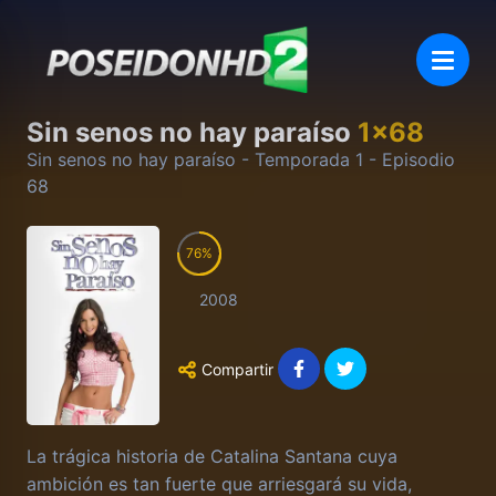
Sin senos no hay paraíso
1
x
68
Sin senos no hay paraíso
- Temporada
1
- Episodio
68
76
2008
Compartir
La trágica historia de Catalina Santana cuya
ambición es tan fuerte que arriesgará su vida,