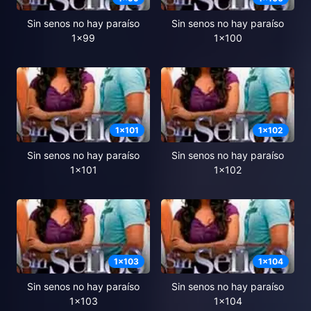
Sin senos no hay paraíso
Sin senos no hay paraíso
1x99
1x100
1
x
101
1
x
102
Sin senos no hay paraíso
Sin senos no hay paraíso
1x101
1x102
1
x
103
1
x
104
Sin senos no hay paraíso
Sin senos no hay paraíso
1x103
1x104