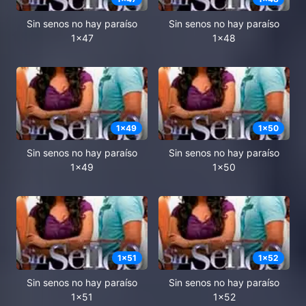
Sin senos no hay paraíso
Sin senos no hay paraíso
1x47
1x48
1
x
49
1
x
50
Sin senos no hay paraíso
Sin senos no hay paraíso
1x49
1x50
1
x
51
1
x
52
Sin senos no hay paraíso
Sin senos no hay paraíso
1x51
1x52