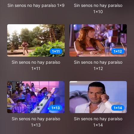
Sin senos no hay paraíso 1x9
Sin senos no hay paraíso
1x10
1
x
11
1
x
12
Sin senos no hay paraíso
Sin senos no hay paraíso
1x11
1x12
1
x
13
1
x
14
Sin senos no hay paraíso
Sin senos no hay paraíso
1x13
1x14