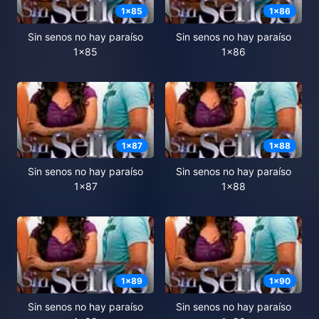
1
x
85
1
x
86
Sin senos no hay paraíso
Sin senos no hay paraíso
1x85
1x86
1
x
87
1
x
88
Sin senos no hay paraíso
Sin senos no hay paraíso
1x87
1x88
1
x
89
1
x
90
Sin senos no hay paraíso
Sin senos no hay paraíso