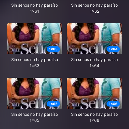
Sin senos no hay paraíso
Sin senos no hay paraíso
1x61
1x62
1
x
63
1
x
64
Sin senos no hay paraíso
Sin senos no hay paraíso
1x63
1x64
1
x
65
1
x
66
Sin senos no hay paraíso
Sin senos no hay paraíso
1x65
1x66