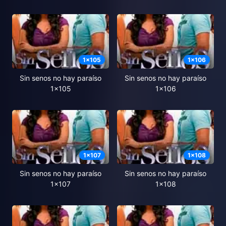
1
x
105
1
x
106
Sin senos no hay paraíso
Sin senos no hay paraíso
1x105
1x106
1
x
107
1
x
108
Sin senos no hay paraíso
Sin senos no hay paraíso
1x107
1x108