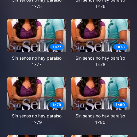
1x75
1x76
1
x
77
1
x
78
Sin senos no hay paraíso
Sin senos no hay paraíso
1x77
1x78
1
x
79
1
x
80
Sin senos no hay paraíso
Sin senos no hay paraíso
1x79
1x80