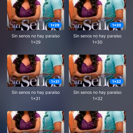
1
x
29
1
x
30
Sin senos no hay paraíso
Sin senos no hay paraíso
1x29
1x30
1
x
31
1
x
32
Sin senos no hay paraíso
Sin senos no hay paraíso
1x31
1x32