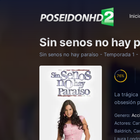
Inici
Sin senos no hay 
Sin senos no hay paraíso
- Temporada
1
- 
76
La trágica
obsesión p
Genero:
Acc
Actores:
Car
Baldrich, Ca
Laura Lond