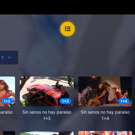
1
x
2
1
x
3
1
x
4
paraíso
Sin senos no hay paraíso
Sin senos no hay paraíso
1x3
1x4