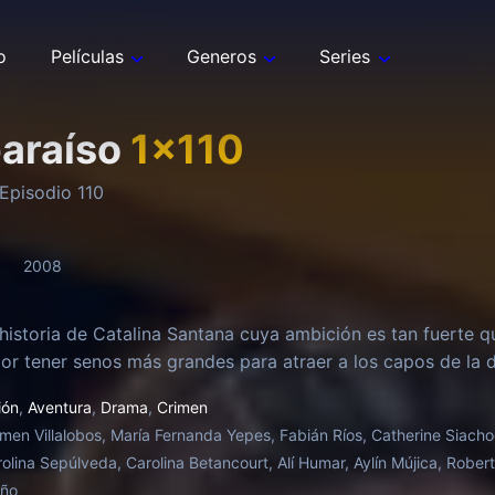
o
Películas
Generos
Series
paraíso
1
x
110
Episodio
110
2008
 historia de Catalina Santana cuya ambición es tan fuerte q
or tener senos más grandes para atraer a los capos de la d
ión
,
Aventura
,
Drama
,
Crimen
men Villalobos, María Fernanda Yepes, Fabián Ríos, Catherine Siach
rolina Sepúlveda, Carolina Betancourt, Alí Humar, Aylín Mújica, Rober
oño