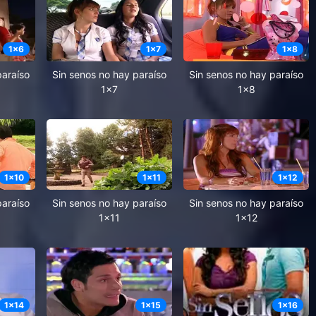
1
x
6
1
x
7
1
x
8
paraíso
Sin senos no hay paraíso
Sin senos no hay paraíso
1x7
1x8
1
x
10
1
x
11
1
x
12
paraíso
Sin senos no hay paraíso
Sin senos no hay paraíso
1x11
1x12
1
x
14
1
x
15
1
x
16