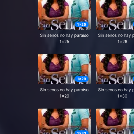
1
x
25
Sin senos no hay paraíso
Sin senos no hay 
1x25
1x26
1
x
29
Sin senos no hay paraíso
Sin senos no hay 
1x29
1x30
1
x
33