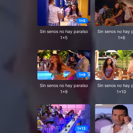
1
x
5
Sin senos no hay paraíso
Sin senos no hay 
1x5
1x6
1
x
9
Sin senos no hay paraíso
Sin senos no hay 
1x9
1x10
1
x
13