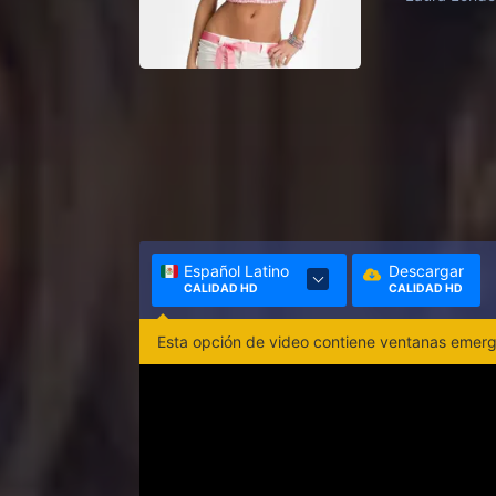
Español Latino
Descargar
CALIDAD HD
CALIDAD HD
Esta opción de video contiene ventanas emerge