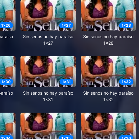
1
x
26
1
x
27
1
x
28
paraíso
Sin senos no hay paraíso
Sin senos no hay paraíso
1x27
1x28
1
x
30
1
x
31
1
x
32
paraíso
Sin senos no hay paraíso
Sin senos no hay paraíso
1x31
1x32
1
x
34
1
x
35
1
x
36