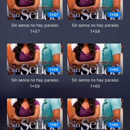
1
x
57
1
x
58
Sin senos no hay paraíso
Sin senos no hay paraíso
1x57
1x58
1
x
59
1
x
60
Sin senos no hay paraíso
Sin senos no hay paraíso
1x59
1x60
1
x
61
1
x
62