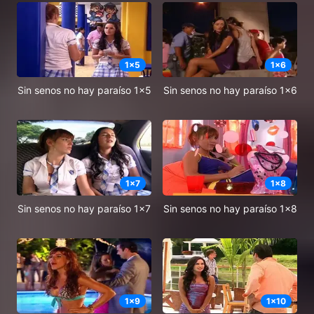
1
x
5
1
x
6
Sin senos no hay paraíso 1x5
Sin senos no hay paraíso 1x6
1
x
7
1
x
8
Sin senos no hay paraíso 1x7
Sin senos no hay paraíso 1x8
1
x
9
1
x
10