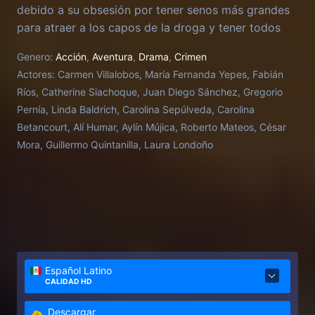
debido a su obsesión por tener senos más grandes
para atraer a los capos de la droga y tener todos
los lujos del mundo.
Genero:
Acción
,
Aventura
,
Drama
,
Crimen
Actores:
Carmen Villalobos, María Fernanda Yepes, Fabián
Ríos, Catherine Siachoque, Juan Diego Sánchez, Gregorio
Pernía, Linda Baldrich, Carolina Sepúlveda, Carolina
Betancourt, Alí Humar, Aylín Mújica, Roberto Mateos, César
Mora, Guillermo Quintanilla, Laura Londoño
Español Latino
CALIDAD HD
Descargar