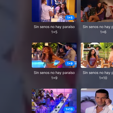
1
x
5
Sin senos no hay paraíso
Sin senos no hay 
1x5
1x6
1
x
9
Sin senos no hay paraíso
Sin senos no hay 
1x9
1x10
1
x
13