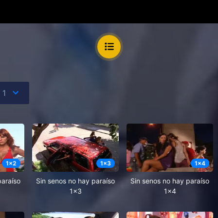
1
x
2
1
x
3
1
x
4
paraíso
Sin senos no hay paraíso
Sin senos no hay paraíso
1x3
1x4