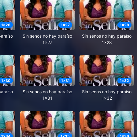
1
x
26
1
x
27
1
x
28
paraíso
Sin senos no hay paraíso
Sin senos no hay paraíso
1x27
1x28
1
x
30
1
x
31
1
x
32
paraíso
Sin senos no hay paraíso
Sin senos no hay paraíso
1x31
1x32
1
x
34
1
x
35
1
x
36