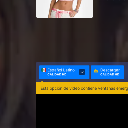
Español Latino
Descargar
CALIDAD HD
CALIDAD HD
Esta opción de video contiene ventanas emerge