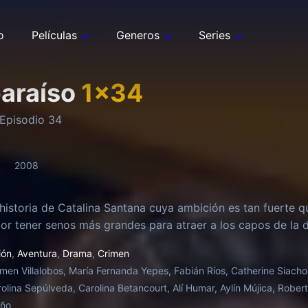
o
Películas
Generos
Series
paraíso
1
x
34
Episodio
34
2008
 historia de Catalina Santana cuya ambición es tan fuerte q
or tener senos más grandes para atraer a los capos de la d
ión
,
Aventura
,
Drama
,
Crimen
men Villalobos, María Fernanda Yepes, Fabián Ríos, Catherine Siach
rolina Sepúlveda, Carolina Betancourt, Alí Humar, Aylín Mújica, Rober
oño