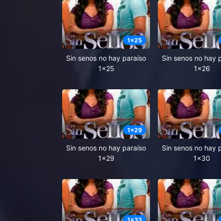
1
x
25
Sin senos no hay paraíso
Sin senos no hay 
1x25
1x26
1
x
29
Sin senos no hay paraíso
Sin senos no hay 
1x29
1x30
1
x
33