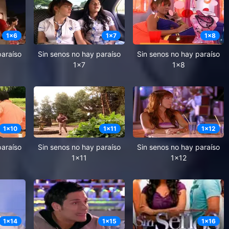
1
x
6
1
x
7
1
x
8
paraíso
Sin senos no hay paraíso
Sin senos no hay paraíso
1x7
1x8
1
x
10
1
x
11
1
x
12
paraíso
Sin senos no hay paraíso
Sin senos no hay paraíso
1x11
1x12
1
x
14
1
x
15
1
x
16