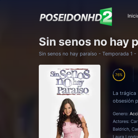
Inici
Sin senos no hay 
Sin senos no hay paraíso
- Temporada
1
- 
76
La trágica
obsesión p
Genero:
Acc
Actores:
Car
Baldrich, Ca
Laura Lond