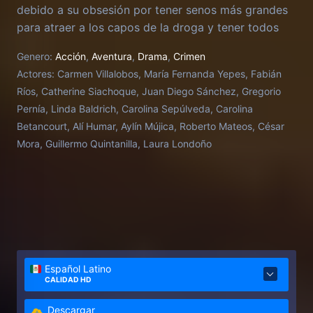
debido a su obsesión por tener senos más grandes
para atraer a los capos de la droga y tener todos
los lujos del mundo.
Genero:
Acción
,
Aventura
,
Drama
,
Crimen
Actores:
Carmen Villalobos, María Fernanda Yepes, Fabián
Ríos, Catherine Siachoque, Juan Diego Sánchez, Gregorio
Pernía, Linda Baldrich, Carolina Sepúlveda, Carolina
Betancourt, Alí Humar, Aylín Mújica, Roberto Mateos, César
Mora, Guillermo Quintanilla, Laura Londoño
Español Latino
CALIDAD HD
Descargar