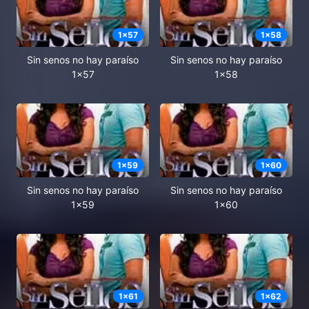
1
x
57
1
x
58
Sin senos no hay paraíso
Sin senos no hay paraíso
1x57
1x58
1
x
59
1
x
60
Sin senos no hay paraíso
Sin senos no hay paraíso
1x59
1x60
1
x
61
1
x
62