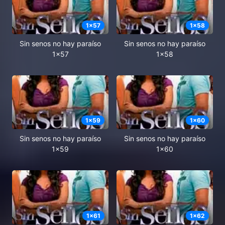
1
x
57
1
x
58
Sin senos no hay paraíso
Sin senos no hay paraíso
1x57
1x58
1
x
59
1
x
60
Sin senos no hay paraíso
Sin senos no hay paraíso
1x59
1x60
1
x
61
1
x
62