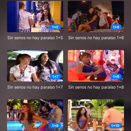
1
x
5
1
x
6
Sin senos no hay paraíso 1x5
Sin senos no hay paraíso 1x6
1
x
7
1
x
8
Sin senos no hay paraíso 1x7
Sin senos no hay paraíso 1x8
1
x
9
1
x
10