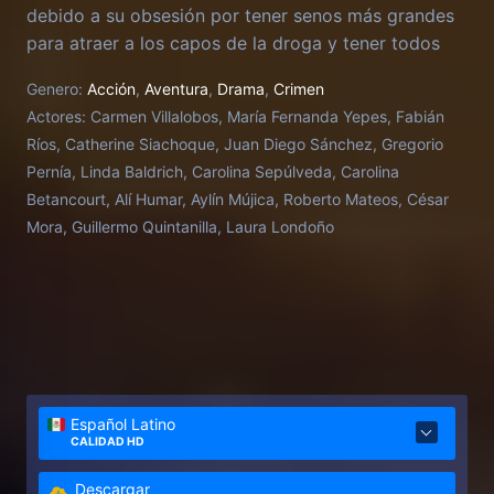
debido a su obsesión por tener senos más grandes
para atraer a los capos de la droga y tener todos
los lujos del mundo.
Genero:
Acción
,
Aventura
,
Drama
,
Crimen
Actores:
Carmen Villalobos, María Fernanda Yepes, Fabián
Ríos, Catherine Siachoque, Juan Diego Sánchez, Gregorio
Pernía, Linda Baldrich, Carolina Sepúlveda, Carolina
Betancourt, Alí Humar, Aylín Mújica, Roberto Mateos, César
Mora, Guillermo Quintanilla, Laura Londoño
Español Latino
CALIDAD HD
Descargar