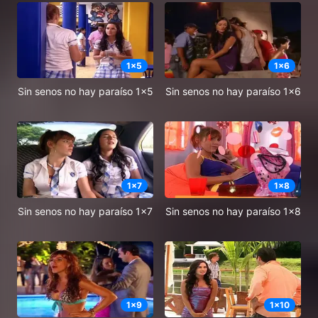
1
x
5
1
x
6
Sin senos no hay paraíso 1x5
Sin senos no hay paraíso 1x6
1
x
7
1
x
8
Sin senos no hay paraíso 1x7
Sin senos no hay paraíso 1x8
1
x
9
1
x
10