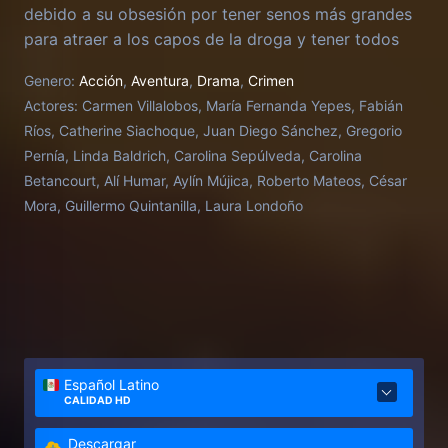
debido a su obsesión por tener senos más grandes
para atraer a los capos de la droga y tener todos
los lujos del mundo.
Genero:
Acción
,
Aventura
,
Drama
,
Crimen
Actores:
Carmen Villalobos, María Fernanda Yepes, Fabián
Ríos, Catherine Siachoque, Juan Diego Sánchez, Gregorio
Pernía, Linda Baldrich, Carolina Sepúlveda, Carolina
Betancourt, Alí Humar, Aylín Mújica, Roberto Mateos, César
Mora, Guillermo Quintanilla, Laura Londoño
Español Latino
CALIDAD HD
Descargar