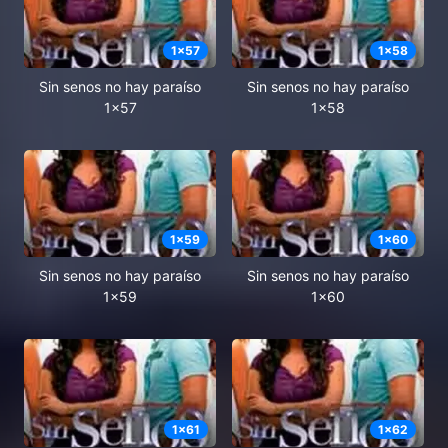
1
x
57
1
x
58
Sin senos no hay paraíso
Sin senos no hay paraíso
1x57
1x58
1
x
59
1
x
60
Sin senos no hay paraíso
Sin senos no hay paraíso
1x59
1x60
1
x
61
1
x
62