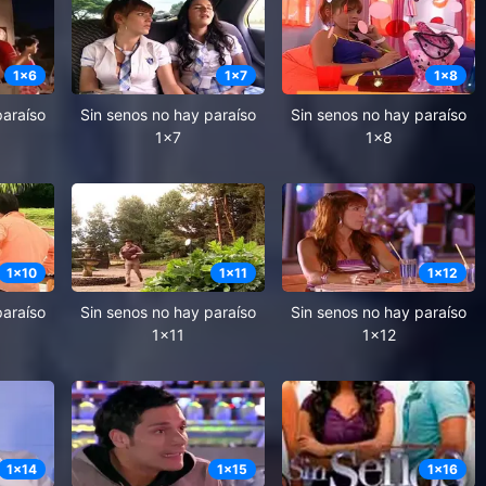
1
x
6
1
x
7
1
x
8
paraíso
Sin senos no hay paraíso
Sin senos no hay paraíso
1x7
1x8
1
x
10
1
x
11
1
x
12
paraíso
Sin senos no hay paraíso
Sin senos no hay paraíso
1x11
1x12
1
x
14
1
x
15
1
x
16