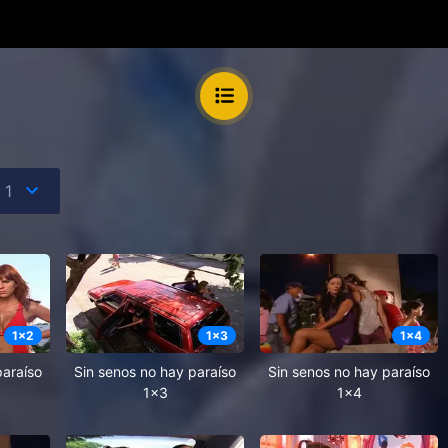
1
x
2
1
x
3
1
x
4
paraíso
Sin senos no hay paraíso
Sin senos no hay paraíso
1x3
1x4