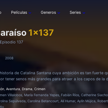
o
Películas
Generos
Series
paraíso
1
x
137
Episodio
137
2008
 historia de Catalina Santana cuya ambición es tan fuerte q
or tener senos más grandes para atraer a los capos de la d
ión
,
Aventura
,
Drama
,
Crimen
men Villalobos, María Fernanda Yepes, Fabián Ríos, Catherine Siach
rolina Sepúlveda, Carolina Betancourt, Alí Humar, Aylín Mújica, Rober
oño