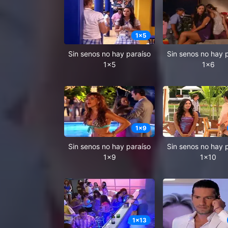
1
x
5
Sin senos no hay paraíso
Sin senos no hay 
1x5
1x6
1
x
9
Sin senos no hay paraíso
Sin senos no hay 
1x9
1x10
1
x
13