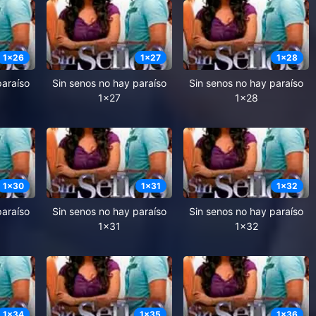
1
x
26
1
x
27
1
x
28
paraíso
Sin senos no hay paraíso
Sin senos no hay paraíso
1x27
1x28
1
x
30
1
x
31
1
x
32
paraíso
Sin senos no hay paraíso
Sin senos no hay paraíso
1x31
1x32
1
x
34
1
x
35
1
x
36