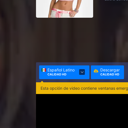
Español Latino
Descargar
CALIDAD HD
CALIDAD HD
Esta opción de video contiene ventanas emerge