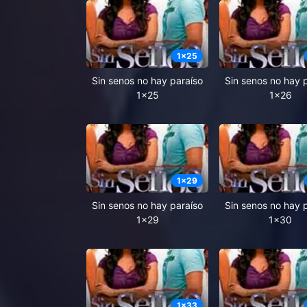
1
x
25
Sin senos no hay paraíso
Sin senos no hay 
1x25
1x26
1
x
29
Sin senos no hay paraíso
Sin senos no hay 
1x29
1x30
1
x
33