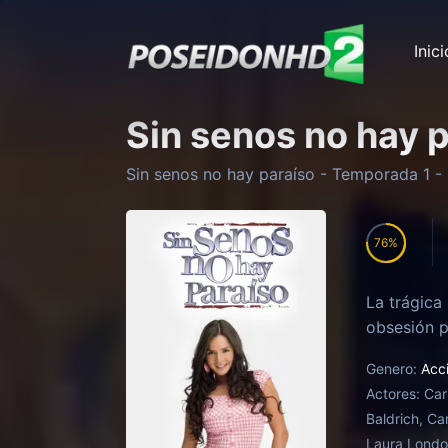
Inici
Sin senos no hay 
Sin senos no hay paraíso
- Temporada
1
- 
76
La trágica
obsesión p
Genero:
Acc
Actores:
Car
Baldrich, Ca
Laura Lond