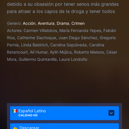
debido a su obsesión por tener senos más grandes
para atraer a los capos de la droga y tener todos
los lujos del mundo.
Genero:
Acción
,
Aventura
,
Drama
,
Crimen
Actores:
Carmen Villalobos, María Fernanda Yepes, Fabián
Ríos, Catherine Siachoque, Juan Diego Sánchez, Gregorio
Pernía, Linda Baldrich, Carolina Sepúlveda, Carolina
Betancourt, Alí Humar, Aylín Mújica, Roberto Mateos, César
Mora, Guillermo Quintanilla, Laura Londoño
Español Latino
CALIDAD HD
Descargar