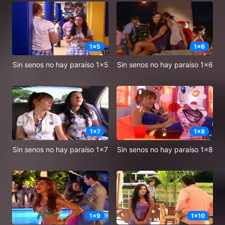
1
x
5
1
x
6
Sin senos no hay paraíso 1x5
Sin senos no hay paraíso 1x6
1
x
7
1
x
8
Sin senos no hay paraíso 1x7
Sin senos no hay paraíso 1x8
1
x
9
1
x
10