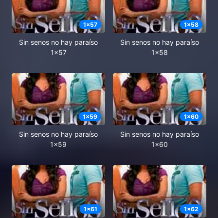
1
x
57
1
x
58
Sin senos no hay paraíso
Sin senos no hay paraíso
1x57
1x58
1
x
59
1
x
60
Sin senos no hay paraíso
Sin senos no hay paraíso
1x59
1x60
1
x
61
1
x
62