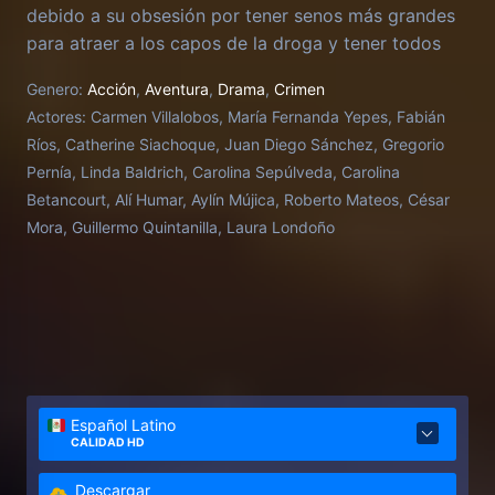
debido a su obsesión por tener senos más grandes
para atraer a los capos de la droga y tener todos
los lujos del mundo.
Genero:
Acción
,
Aventura
,
Drama
,
Crimen
Actores:
Carmen Villalobos, María Fernanda Yepes, Fabián
Ríos, Catherine Siachoque, Juan Diego Sánchez, Gregorio
Pernía, Linda Baldrich, Carolina Sepúlveda, Carolina
Betancourt, Alí Humar, Aylín Mújica, Roberto Mateos, César
Mora, Guillermo Quintanilla, Laura Londoño
Español Latino
CALIDAD HD
Descargar