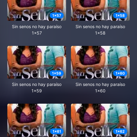
1
x
57
1
x
58
Sin senos no hay paraíso
Sin senos no hay paraíso
1x57
1x58
1
x
59
1
x
60
Sin senos no hay paraíso
Sin senos no hay paraíso
1x59
1x60
1
x
61
1
x
62