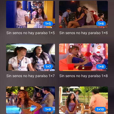
1
x
5
1
x
6
Sin senos no hay paraíso 1x5
Sin senos no hay paraíso 1x6
1
x
7
1
x
8
Sin senos no hay paraíso 1x7
Sin senos no hay paraíso 1x8
1
x
9
1
x
10