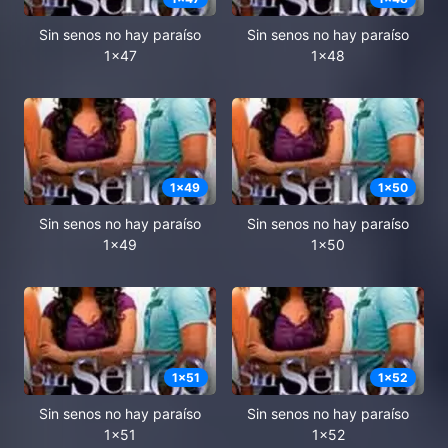
Sin senos no hay paraíso
Sin senos no hay paraíso
1x47
1x48
1
x
49
1
x
50
Sin senos no hay paraíso
Sin senos no hay paraíso
1x49
1x50
1
x
51
1
x
52
Sin senos no hay paraíso
Sin senos no hay paraíso
1x51
1x52