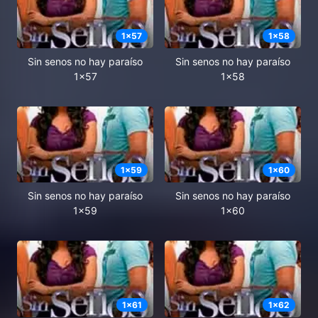
1
x
57
1
x
58
Sin senos no hay paraíso
Sin senos no hay paraíso
1x57
1x58
1
x
59
1
x
60
Sin senos no hay paraíso
Sin senos no hay paraíso
1x59
1x60
1
x
61
1
x
62