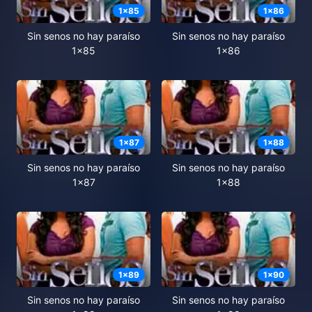
1
x
85
1
x
86
Sin senos no hay paraíso
Sin senos no hay paraíso
1x85
1x86
1
x
87
1
x
88
Sin senos no hay paraíso
Sin senos no hay paraíso
1x87
1x88
1
x
89
1
x
90
Sin senos no hay paraíso
Sin senos no hay paraíso