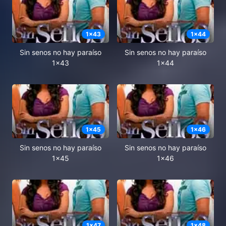
1
x
43
1
x
44
Sin senos no hay paraíso
Sin senos no hay paraíso
1x43
1x44
1
x
45
1
x
46
Sin senos no hay paraíso
Sin senos no hay paraíso
1x45
1x46
1
x
47
1
x
48