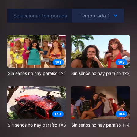
Seleccionar temporada
1
x
1
1
x
2
Sin senos no hay paraíso 1x1
Sin senos no hay paraíso 1x2
1
x
3
1
x
4
Sin senos no hay paraíso 1x3
Sin senos no hay paraíso 1x4