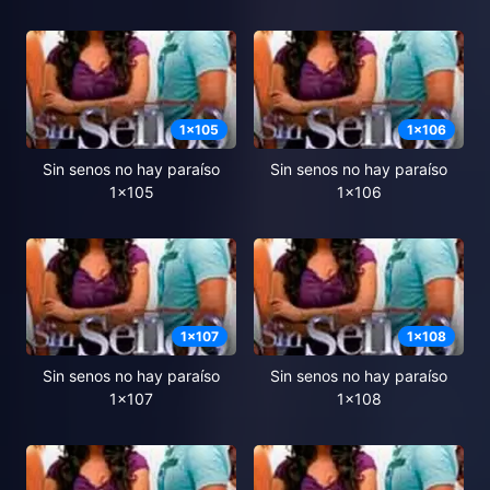
1
x
105
1
x
106
Sin senos no hay paraíso
Sin senos no hay paraíso
1x105
1x106
1
x
107
1
x
108
Sin senos no hay paraíso
Sin senos no hay paraíso
1x107
1x108