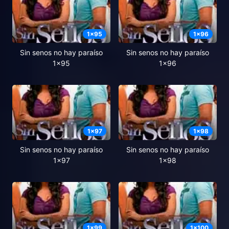
1
x
95
1
x
96
Sin senos no hay paraíso
Sin senos no hay paraíso
1x95
1x96
1
x
97
1
x
98
Sin senos no hay paraíso
Sin senos no hay paraíso
1x97
1x98
1
x
99
1
x
100