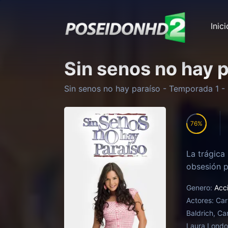
Inici
Sin senos no hay 
Sin senos no hay paraíso
- Temporada
1
- 
76
La trágica
obsesión p
Genero:
Acc
Actores:
Car
Baldrich, Ca
Laura Lond