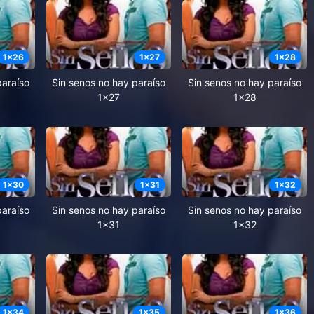
1
x
26
1
x
27
1
x
28
paraíso
Sin senos no hay paraíso
Sin senos no hay paraíso
1x27
1x28
1
x
30
1
x
31
1
x
32
paraíso
Sin senos no hay paraíso
Sin senos no hay paraíso
1x31
1x32
1
x
34
1
x
35
1
x
36