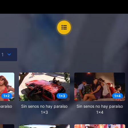
1
x
2
1
x
3
1
x
4
paraíso
Sin senos no hay paraíso
Sin senos no hay paraíso
1x3
1x4