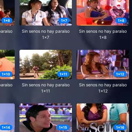
1
x
6
1
x
7
1
x
8
paraíso
Sin senos no hay paraíso
Sin senos no hay paraíso
1x7
1x8
1
x
10
1
x
11
1
x
12
paraíso
Sin senos no hay paraíso
Sin senos no hay paraíso
1x11
1x12
1
x
14
1
x
15
1
x
16