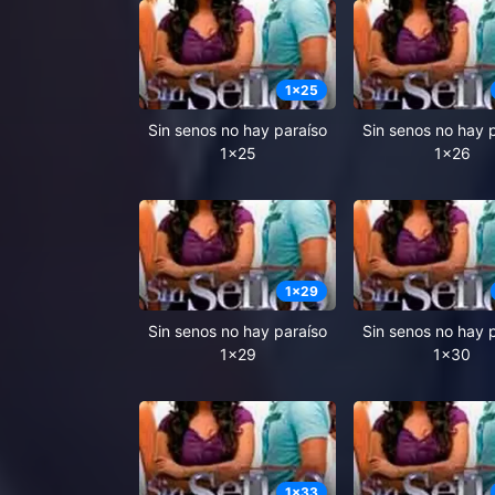
1
x
25
Sin senos no hay paraíso
Sin senos no hay 
1x25
1x26
1
x
29
Sin senos no hay paraíso
Sin senos no hay 
1x29
1x30
1
x
33