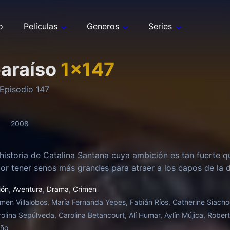
o
Películas
Generos
Series
paraíso
1
x
147
Episodio
147
2008
 historia de Catalina Santana cuya ambición es tan fuerte q
or tener senos más grandes para atraer a los capos de la d
ión
,
Aventura
,
Drama
,
Crimen
men Villalobos, María Fernanda Yepes, Fabián Ríos, Catherine Siach
rolina Sepúlveda, Carolina Betancourt, Alí Humar, Aylín Mújica, Rober
oño