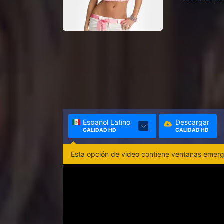
Español Latino
Descargar
CALIDAD HD
CALIDAD HD
Esta opción de video contiene ventanas emerge