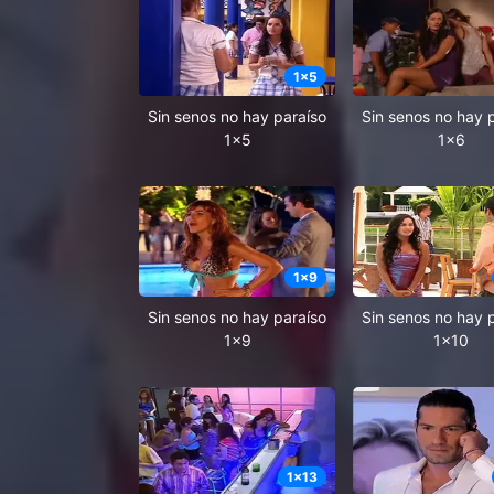
1
x
5
Sin senos no hay paraíso
Sin senos no hay 
1x5
1x6
1
x
9
Sin senos no hay paraíso
Sin senos no hay 
1x9
1x10
1
x
13