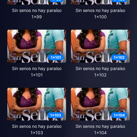
Sin senos no hay paraíso
Sin senos no hay paraíso
1x99
1x100
1
x
101
1
x
102
Sin senos no hay paraíso
Sin senos no hay paraíso
1x101
1x102
1
x
103
1
x
104
Sin senos no hay paraíso
Sin senos no hay paraíso
1x103
1x104