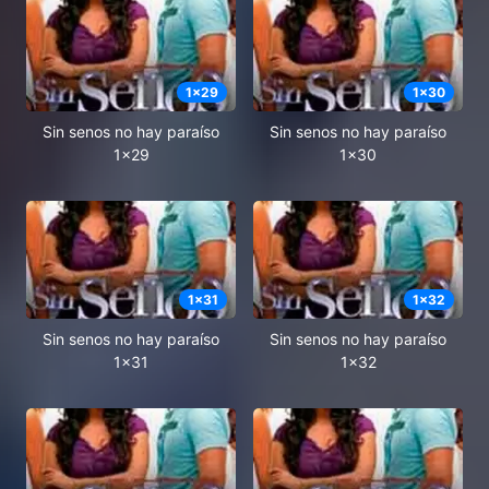
1
x
29
1
x
30
Sin senos no hay paraíso
Sin senos no hay paraíso
1x29
1x30
1
x
31
1
x
32
Sin senos no hay paraíso
Sin senos no hay paraíso
1x31
1x32