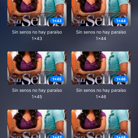
1
x
43
1
x
44
Sin senos no hay paraíso
Sin senos no hay paraíso
1x43
1x44
1
x
45
1
x
46
Sin senos no hay paraíso
Sin senos no hay paraíso
1x45
1x46
1
x
47
1
x
48