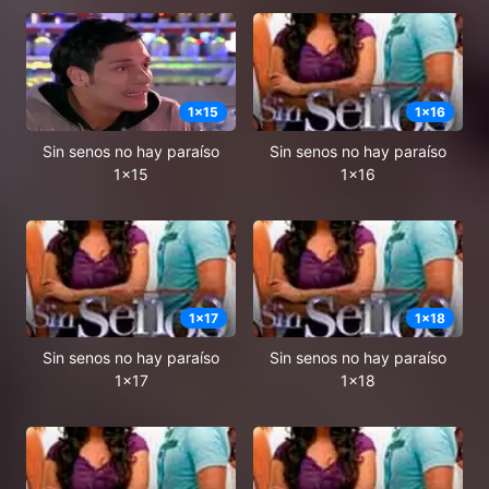
1
x
15
1
x
16
Sin senos no hay paraíso
Sin senos no hay paraíso
1x15
1x16
1
x
17
1
x
18
Sin senos no hay paraíso
Sin senos no hay paraíso
1x17
1x18