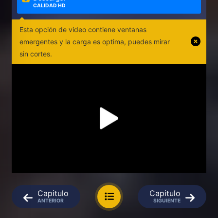
CALIDAD HD
Esta opción de video contiene ventanas
emergentes y la carga es optima, puedes mirar
sin cortes.
Capitulo
Capitulo
ANTERIOR
SIGUIENTE