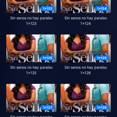
1
x
123
1
x
124
Sin senos no hay paraíso
Sin senos no hay paraíso
1x123
1x124
1
x
125
1
x
126
Sin senos no hay paraíso
Sin senos no hay paraíso
1x125
1x126
1
x
127
1
x
128
Sin senos no hay paraíso
Sin senos no hay paraíso