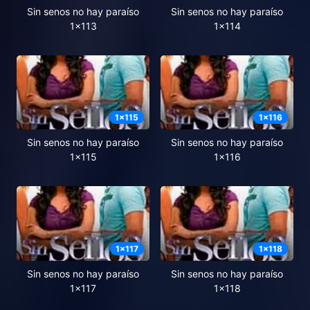
Sin senos no hay paraíso
Sin senos no hay paraíso
1x113
1x114
1
x
115
1
x
116
Sin senos no hay paraíso
Sin senos no hay paraíso
1x115
1x116
1
x
117
1
x
118
Sin senos no hay paraíso
Sin senos no hay paraíso
1x117
1x118