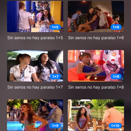
1
x
5
1
x
6
Sin senos no hay paraíso 1x5
Sin senos no hay paraíso 1x6
1
x
7
1
x
8
Sin senos no hay paraíso 1x7
Sin senos no hay paraíso 1x8
1
x
9
1
x
10