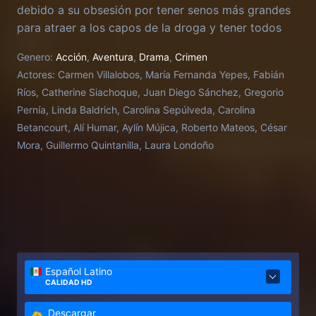
debido a su obsesión por tener senos más grandes
para atraer a los capos de la droga y tener todos
los lujos del mundo.
Genero:
Acción
,
Aventura
,
Drama
,
Crimen
Actores:
Carmen Villalobos, María Fernanda Yepes, Fabián
Ríos, Catherine Siachoque, Juan Diego Sánchez, Gregorio
Pernía, Linda Baldrich, Carolina Sepúlveda, Carolina
Betancourt, Alí Humar, Aylín Mújica, Roberto Mateos, César
Mora, Guillermo Quintanilla, Laura Londoño
Español Latino
CALIDAD HD
Descargar