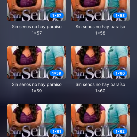
1
x
57
1
x
58
Sin senos no hay paraíso
Sin senos no hay paraíso
1x57
1x58
1
x
59
1
x
60
Sin senos no hay paraíso
Sin senos no hay paraíso
1x59
1x60
1
x
61
1
x
62