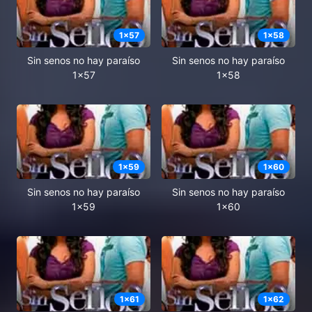
1
x
57
1
x
58
Sin senos no hay paraíso
Sin senos no hay paraíso
1x57
1x58
1
x
59
1
x
60
Sin senos no hay paraíso
Sin senos no hay paraíso
1x59
1x60
1
x
61
1
x
62