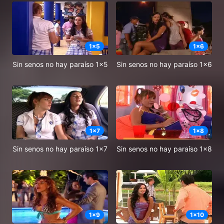
1
x
5
1
x
6
Sin senos no hay paraíso 1x5
Sin senos no hay paraíso 1x6
1
x
7
1
x
8
Sin senos no hay paraíso 1x7
Sin senos no hay paraíso 1x8
1
x
9
1
x
10