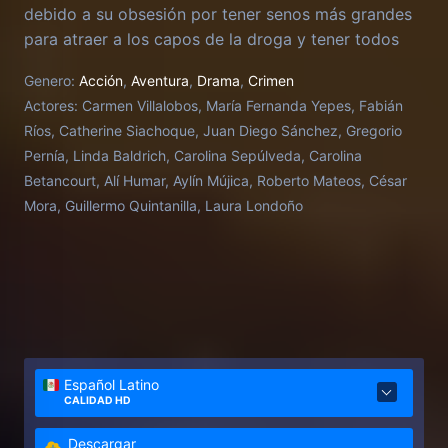
debido a su obsesión por tener senos más grandes
para atraer a los capos de la droga y tener todos
los lujos del mundo.
Genero:
Acción
,
Aventura
,
Drama
,
Crimen
Actores:
Carmen Villalobos, María Fernanda Yepes, Fabián
Ríos, Catherine Siachoque, Juan Diego Sánchez, Gregorio
Pernía, Linda Baldrich, Carolina Sepúlveda, Carolina
Betancourt, Alí Humar, Aylín Mújica, Roberto Mateos, César
Mora, Guillermo Quintanilla, Laura Londoño
Español Latino
CALIDAD HD
Descargar