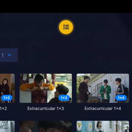
1
x
2
1
x
3
1
x
4
 1x2
Extracurricular 1x3
Extracurricular 1x4