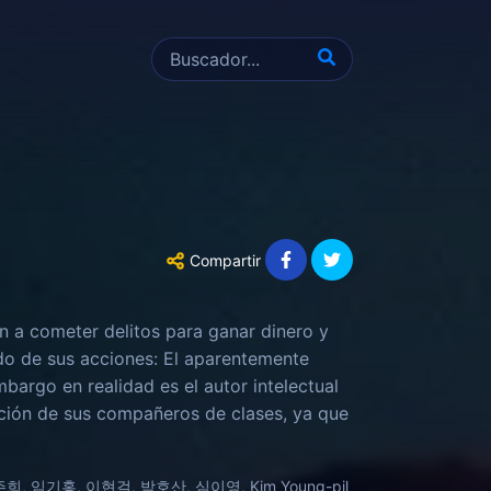
Compartir
n a cometer delitos para ganar dinero y
ado de sus acciones: El aparentemente
bargo en realidad es el autor intelectual
ación de sus compañeros de clases, ya que
versitaria, toma una mala decisión, la cual
 despreocupada doble vida, se verá
 임기홍, 이현걸, 박호산, 심이영, Kim Young-pil