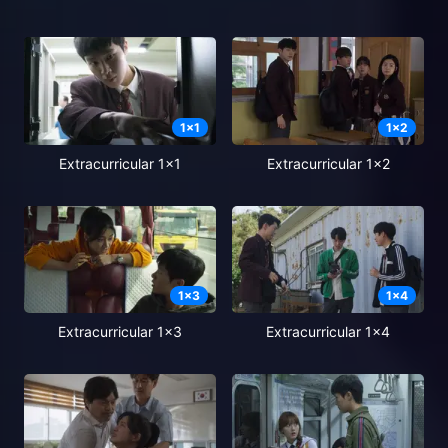
1
x
1
1
x
2
Extracurricular 1x1
Extracurricular 1x2
1
x
3
1
x
4
Extracurricular 1x3
Extracurricular 1x4