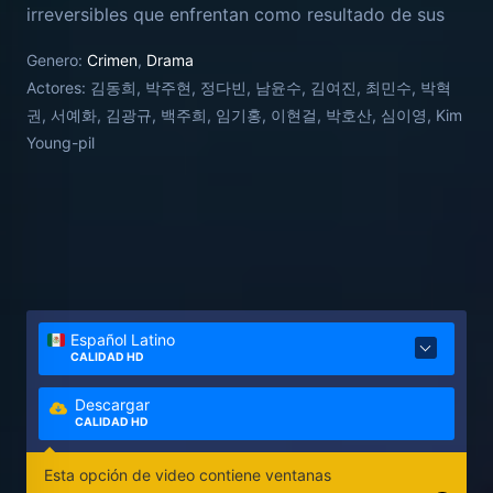
irreversibles que enfrentan como resultado de sus
acciones: El aparentemente tímido Oh Ji-soo, es un
Genero:
Crimen
,
Drama
joven estudiante modelo de secundaria, sin
Actores:
김동희, 박주현, 정다빈, 남윤수, 김여진, 최민수, 박혁
embargo en realidad es el autor intelectual de una
권, 서예화, 김광규, 백주희, 임기홍, 이현걸, 박호산, 심이영, Kim
serie de actividades criminales que van más allá de
Young-pil
la imaginación de sus compañeros de clases, ya que
para poder tener dinero para sus gastos y para
pagar su matrícula universitaria, toma una mala
decisión, la cual lo lleva a cometer un grave delito.4​
Pronto su aparente arriesgada y despreocupada
doble vida, se verá interrumpida, cuando se mezcla
con la imprudente alborotadora Seo Min-hee y la
Español Latino
rica Bae Gyu-ri, dos jóvenes estudiantes que asisten
CALIDAD HD
a la misma escuela que Ji-soo, y que pronto
terminan involucradas en sus crímenes.
Descargar
CALIDAD HD
Esta opción de video contiene ventanas