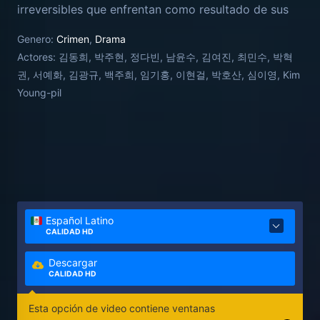
irreversibles que enfrentan como resultado de sus
acciones: El aparentemente tímido Oh Ji-soo, es un
Genero:
Crimen
,
Drama
joven estudiante modelo de secundaria, sin
Actores:
김동희, 박주현, 정다빈, 남윤수, 김여진, 최민수, 박혁
embargo en realidad es el autor intelectual de una
권, 서예화, 김광규, 백주희, 임기홍, 이현걸, 박호산, 심이영, Kim
serie de actividades criminales que van más allá de
Young-pil
la imaginación de sus compañeros de clases, ya que
para poder tener dinero para sus gastos y para
pagar su matrícula universitaria, toma una mala
decisión, la cual lo lleva a cometer un grave delito.4​
Pronto su aparente arriesgada y despreocupada
doble vida, se verá interrumpida, cuando se mezcla
con la imprudente alborotadora Seo Min-hee y la
Español Latino
rica Bae Gyu-ri, dos jóvenes estudiantes que asisten
CALIDAD HD
a la misma escuela que Ji-soo, y que pronto
terminan involucradas en sus crímenes.
Descargar
CALIDAD HD
Esta opción de video contiene ventanas