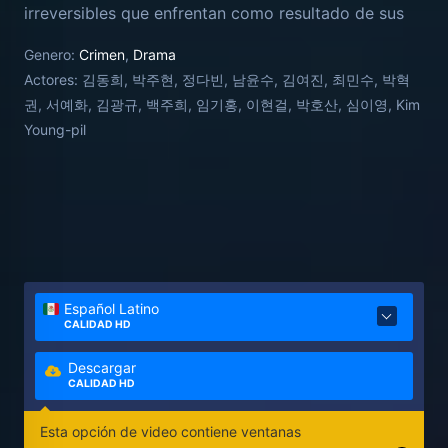
irreversibles que enfrentan como resultado de sus
acciones: El aparentemente tímido Oh Ji-soo, es un
Genero:
Crimen
,
Drama
joven estudiante modelo de secundaria, sin
Actores:
김동희, 박주현, 정다빈, 남윤수, 김여진, 최민수, 박혁
embargo en realidad es el autor intelectual de una
권, 서예화, 김광규, 백주희, 임기홍, 이현걸, 박호산, 심이영, Kim
serie de actividades criminales que van más allá de
Young-pil
la imaginación de sus compañeros de clases, ya que
para poder tener dinero para sus gastos y para
pagar su matrícula universitaria, toma una mala
decisión, la cual lo lleva a cometer un grave delito.4​
Pronto su aparente arriesgada y despreocupada
doble vida, se verá interrumpida, cuando se mezcla
con la imprudente alborotadora Seo Min-hee y la
Español Latino
rica Bae Gyu-ri, dos jóvenes estudiantes que asisten
CALIDAD HD
a la misma escuela que Ji-soo, y que pronto
terminan involucradas en sus crímenes.
Descargar
CALIDAD HD
Esta opción de video contiene ventanas