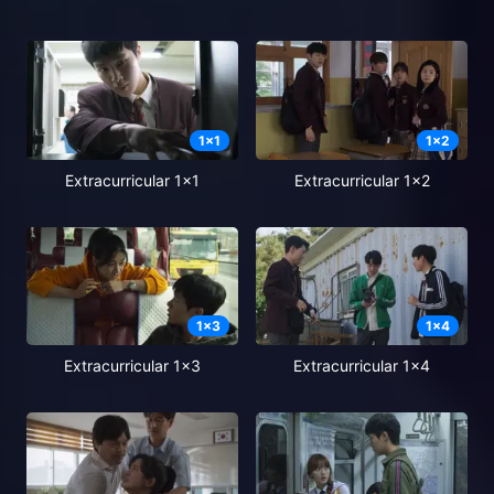
1
x
1
1
x
2
Extracurricular 1x1
Extracurricular 1x2
1
x
3
1
x
4
Extracurricular 1x3
Extracurricular 1x4