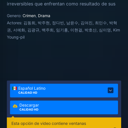
irreversibles que enfrentan como resultado de sus
acciones: El aparentemente tímido Oh Ji-soo, es un
Genero:
Crimen
,
Drama
joven estudiante modelo de secundaria, sin
Actores:
김동희, 박주현, 정다빈, 남윤수, 김여진, 최민수, 박혁
embargo en realidad es el autor intelectual de una
권, 서예화, 김광규, 백주희, 임기홍, 이현걸, 박호산, 심이영, Kim
serie de actividades criminales que van más allá de
Young-pil
la imaginación de sus compañeros de clases, ya que
para poder tener dinero para sus gastos y para
pagar su matrícula universitaria, toma una mala
decisión, la cual lo lleva a cometer un grave delito.4​
Pronto su aparente arriesgada y despreocupada
doble vida, se verá interrumpida, cuando se mezcla
con la imprudente alborotadora Seo Min-hee y la
Español Latino
rica Bae Gyu-ri, dos jóvenes estudiantes que asisten
CALIDAD HD
a la misma escuela que Ji-soo, y que pronto
terminan involucradas en sus crímenes.
Descargar
CALIDAD HD
Esta opción de video contiene ventanas