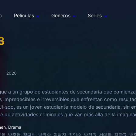
o
Películas
Generos
Series
3
2020
igue a un grupo de estudiantes de secundaria que comienza
os impredecibles e irreversibles que enfrentan como result
Ji-soo, es un joven estudiante modelo de secundaria, sin em
ie de actividades criminales que van más allá de la imagin
 tener dinero para sus gastos y para pagar su matrícula uni
men
,
Drama
 cometer un grave delito.4​ Pronto su aparente arriesgada y
희, 박주현, 정다빈, 남윤수, 김여진, 최민수, 박혁권, 서예화, 김광규, 백주희,