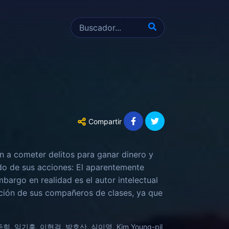
Compartir
n a cometer delitos para ganar dinero y
ado de sus acciones: El aparentemente
bargo en realidad es el autor intelectual
ación de sus compañeros de clases, ya que
versitaria, toma una mala decisión, la cual
 despreocupada doble vida, se verá
 임기홍, 이현걸, 박호산, 심이영, Kim Young-pil