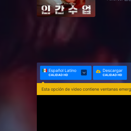
interrumpi
estudiante
Español Latino
Descargar
CALIDAD HD
CALIDAD HD
Esta opción de video contiene ventanas emerge