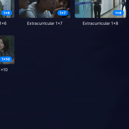
1
x
6
1
x
7
1
x
8
 1x6
Extracurricular 1x7
Extracurricular 1x8
1
x
10
 1x10