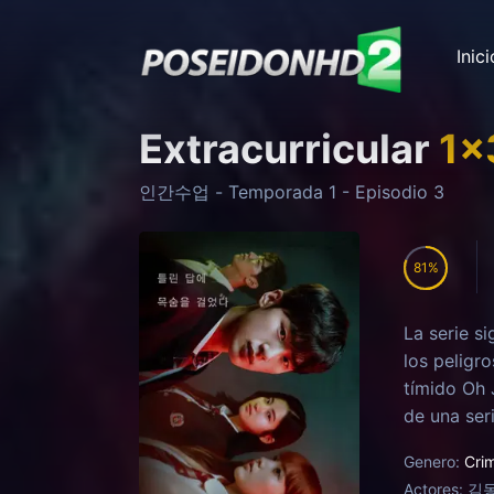
Inici
Extracurricular
1
x
인간수업
- Temporada
1
- Episodio
3
81
La serie s
los peligr
tímido Oh 
de una ser
para poder
Genero:
Cri
lo lleva a
Actores:
김동