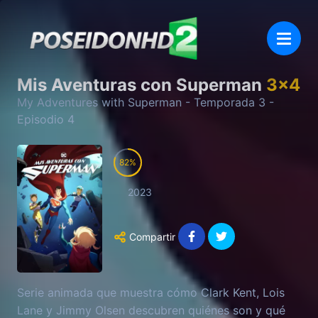
Mis Aventuras con Superman
3
x
4
My Adventures with Superman
- Temporada
3
-
Episodio
4
82
2023
Compartir
Serie animada que muestra cómo Clark Kent, Lois
Lane y Jimmy Olsen descubren quiénes son y qué