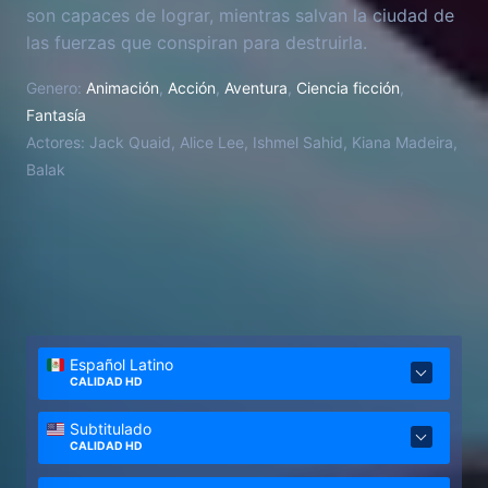
son capaces de lograr, mientras salvan la ciudad de
las fuerzas que conspiran para destruirla.
Genero:
Animación
,
Acción
,
Aventura
,
Ciencia ficción
,
Fantasía
Actores:
Jack Quaid, Alice Lee, Ishmel Sahid, Kiana Madeira,
Balak
Español Latino
CALIDAD HD
Subtitulado
CALIDAD HD