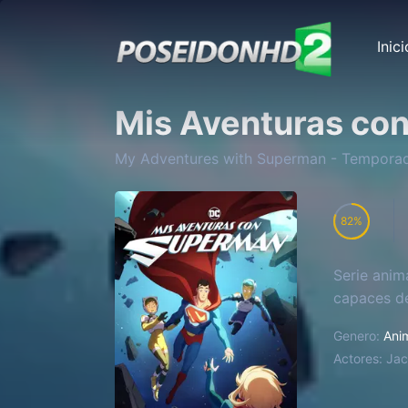
Inici
Mis Aventuras co
My Adventures with Superman
- Tempora
82
Serie anim
capaces de
Genero:
Ani
Actores:
Jac