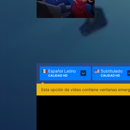
Español Latino
Subtitulado
CALIDAD HD
CALIDAD HD
Esta opción de video contiene ventanas emerge