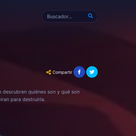
Compartir
n descubren quiénes son y qué son
ran para destruirla.