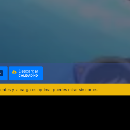
Descargar
CALIDAD HD
ntes y la carga es optima, puedes mirar sin cortes.