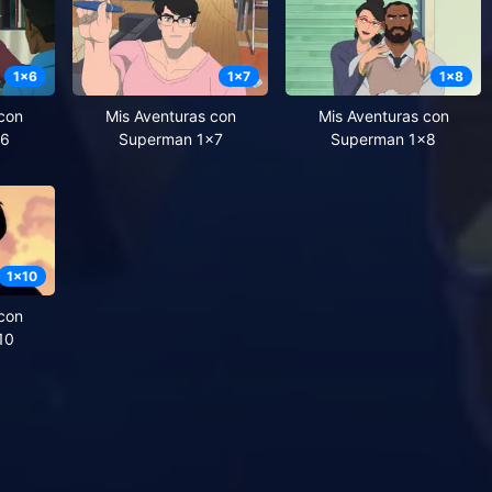
1
x
6
1
x
7
1
x
8
con
Mis Aventuras con
Mis Aventuras con
x6
Superman 1x7
Superman 1x8
1
x
10
con
10