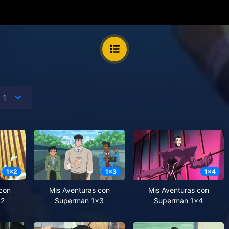
1
x
2
1
x
3
1
x
4
con
Mis Aventuras con
Mis Aventuras con
x2
Superman 1x3
Superman 1x4