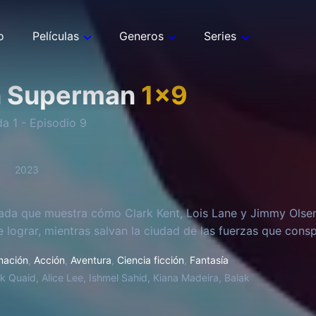
o
Películas
Generos
Series
n Superman
1
x
9
da
1
- Episodio
9
2023
ada que muestra cómo Clark Kent, Lois Lane y Jimmy Olse
 lograr, mientras salvan la ciudad de las fuerzas que conspi
mación
,
Acción
,
Aventura
,
Ciencia ficción
,
Fantasía
k Quaid, Alice Lee, Ishmel Sahid, Kiana Madeira, Balak