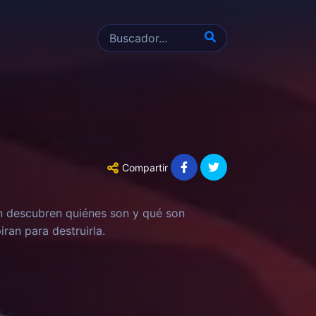
Compartir
n descubren quiénes son y qué son
ran para destruirla.