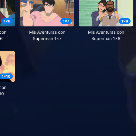
1
x
6
1
x
7
1
x
8
con
Mis Aventuras con
Mis Aventuras con
x6
Superman 1x7
Superman 1x8
1
x
10
con
10