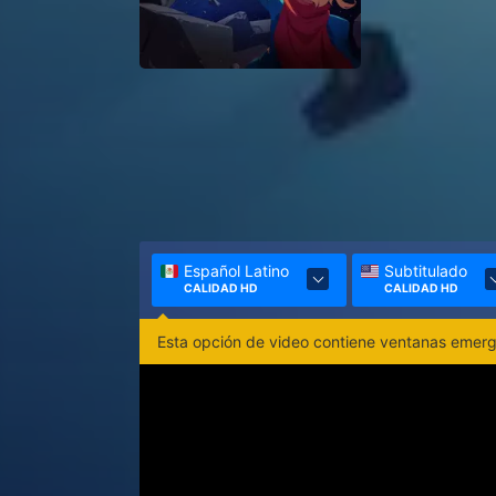
Español Latino
Subtitulado
CALIDAD HD
CALIDAD HD
Esta opción de video contiene ventanas emerge