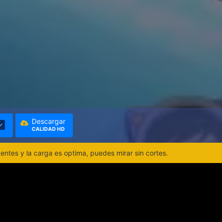
Descargar
CALIDAD HD
ntes y la carga es optima, puedes mirar sin cortes.