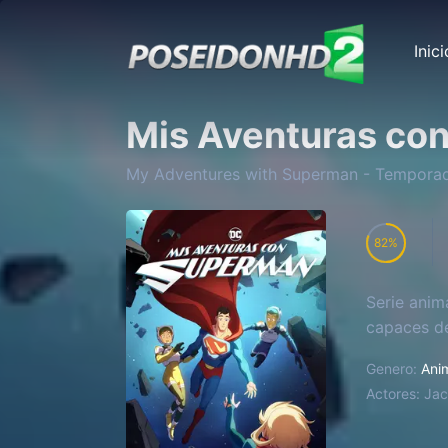
Inici
Mis Aventuras co
My Adventures with Superman
- Tempora
82
Serie anim
capaces de
Genero:
Ani
Actores:
Jac