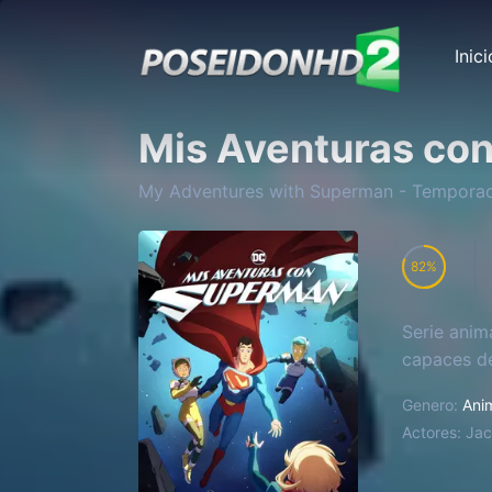
Inici
Mis Aventuras co
My Adventures with Superman
- Tempora
82
Serie anim
capaces de
Genero:
Ani
Actores:
Jac