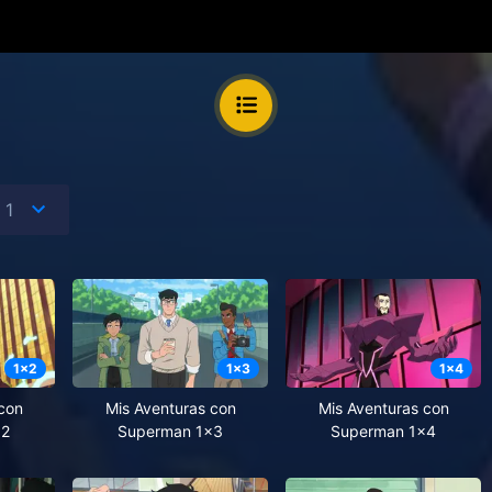
1
x
2
1
x
3
1
x
4
con
Mis Aventuras con
Mis Aventuras con
x2
Superman 1x3
Superman 1x4