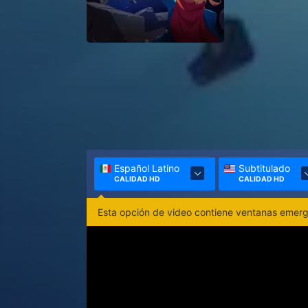
Español Latino
Subtitulado
CALIDAD HD
CALIDAD HD
Esta opción de video contiene ventanas emerge