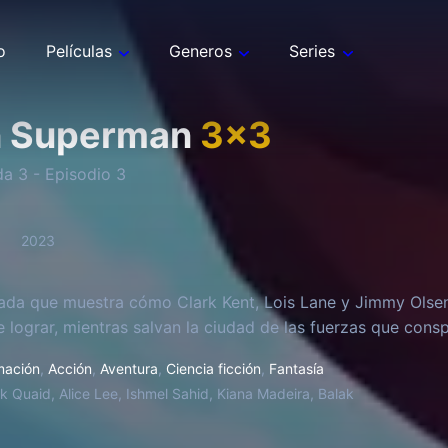
o
Películas
Generos
Series
n Superman
3
x
3
da
3
- Episodio
3
2023
ada que muestra cómo Clark Kent, Lois Lane y Jimmy Olse
 lograr, mientras salvan la ciudad de las fuerzas que conspi
mación
,
Acción
,
Aventura
,
Ciencia ficción
,
Fantasía
k Quaid, Alice Lee, Ishmel Sahid, Kiana Madeira, Balak