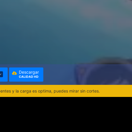
Descargar
CALIDAD HD
ntes y la carga es optima, puedes mirar sin cortes.