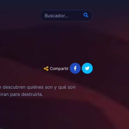
Compartir
n descubren quiénes son y qué son
ran para destruirla.