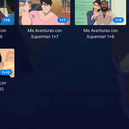
1
x
6
1
x
7
1
x
8
con
Mis Aventuras con
Mis Aventuras con
x6
Superman 1x7
Superman 1x8
1
x
10
con
10