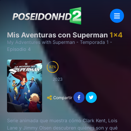
Mis Aventuras con Superman
1
x
4
My Adventures with Superman
- Temporada
1
-
Episodio
4
82
2023
Compartir
Serie animada que muestra cómo Clark Kent, Lois
Lane y Jimmy Olsen descubren quiénes son y qué