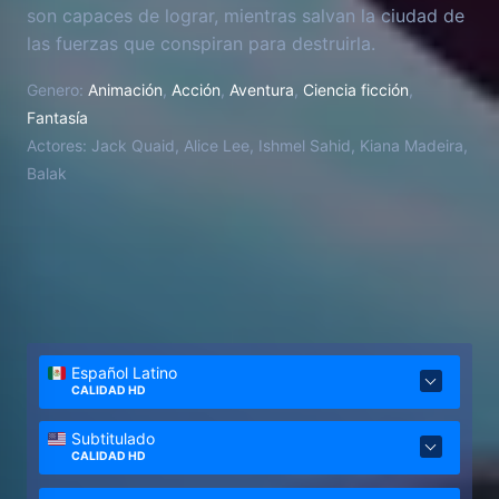
son capaces de lograr, mientras salvan la ciudad de
las fuerzas que conspiran para destruirla.
Genero:
Animación
,
Acción
,
Aventura
,
Ciencia ficción
,
Fantasía
Actores:
Jack Quaid, Alice Lee, Ishmel Sahid, Kiana Madeira,
Balak
Español Latino
CALIDAD HD
Subtitulado
CALIDAD HD