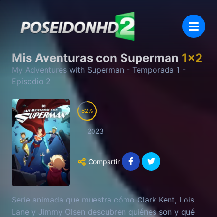
Mis Aventuras con Superman
1
x
2
My Adventures with Superman
- Temporada
1
-
Episodio
2
82
2023
Compartir
Serie animada que muestra cómo Clark Kent, Lois
Lane y Jimmy Olsen descubren quiénes son y qué