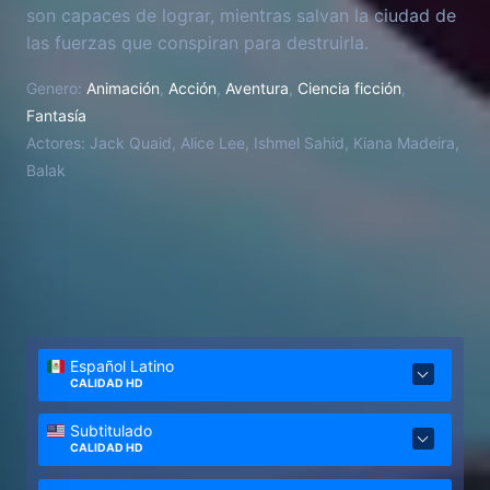
son capaces de lograr, mientras salvan la ciudad de
las fuerzas que conspiran para destruirla.
Genero:
Animación
,
Acción
,
Aventura
,
Ciencia ficción
,
Fantasía
Actores:
Jack Quaid, Alice Lee, Ishmel Sahid, Kiana Madeira,
Balak
Español Latino
CALIDAD HD
Subtitulado
CALIDAD HD