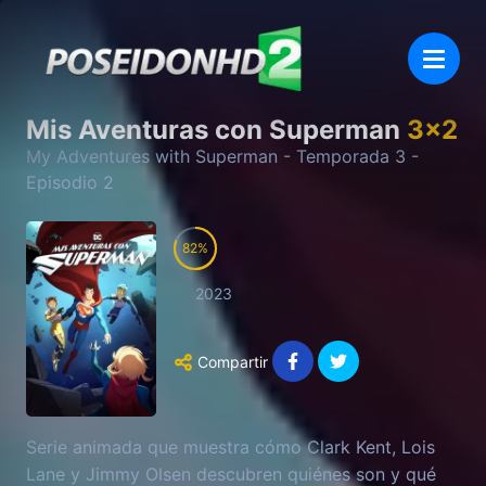
Mis Aventuras con Superman
3
x
2
My Adventures with Superman
- Temporada
3
-
Episodio
2
82
2023
Compartir
Serie animada que muestra cómo Clark Kent, Lois
Lane y Jimmy Olsen descubren quiénes son y qué