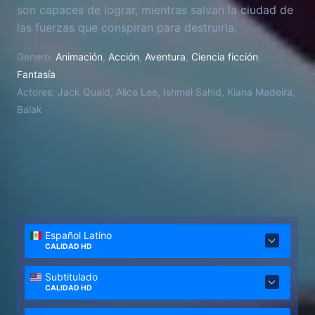
son capaces de lograr, mientras salvan la ciudad de
las fuerzas que conspiran para destruirla.
Genero:
Animación
,
Acción
,
Aventura
,
Ciencia ficción
,
Fantasía
Actores:
Jack Quaid, Alice Lee, Ishmel Sahid, Kiana Madeira,
Balak
Español Latino
CALIDAD HD
Subtitulado
CALIDAD HD