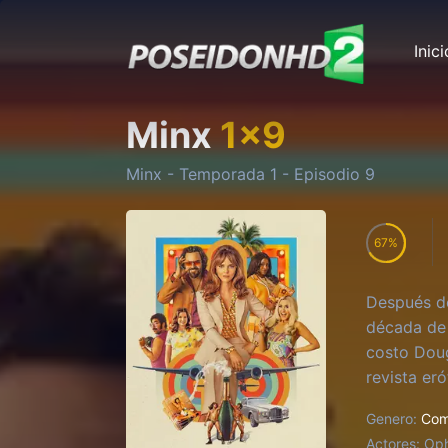
Inici
Minx
1
x
9
Minx
- Temporada
1
- Episodio
9
67
Después de
década de 
costo Doug
revista er
todo lo qu
Genero:
Com
Actores:
Oph