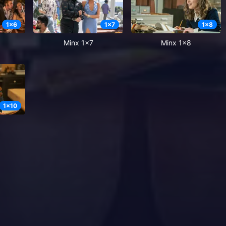
1
x
6
1
x
7
1
x
8
Minx 1x7
Minx 1x8
1
x
10