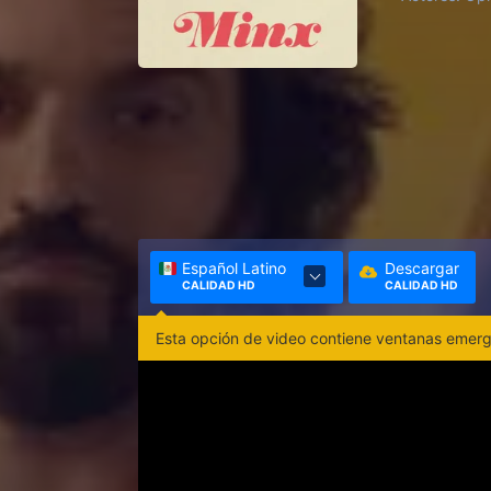
Español Latino
Descargar
CALIDAD HD
CALIDAD HD
Esta opción de video contiene ventanas emerge