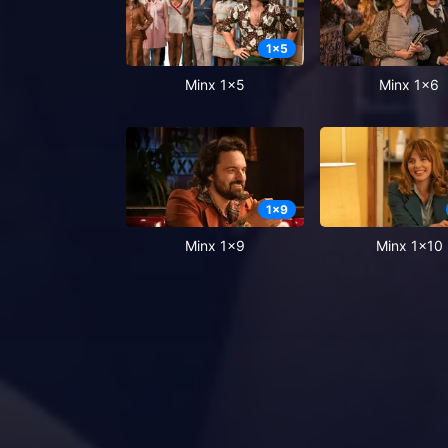
1
x
5
Minx 1x5
Minx 1x6
1
x
9
Minx 1x9
Minx 1x10