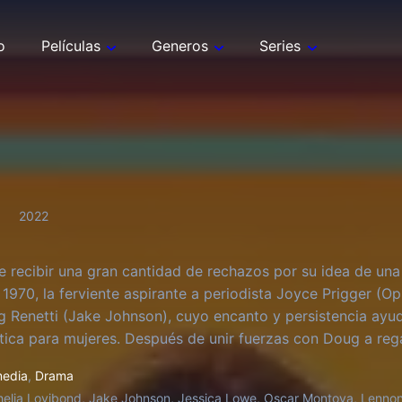
o
Películas
Generos
Series
2022
 recibir una gran cantidad de rechazos por su idea de una 
1970, la ferviente aspirante a periodista Joyce Prigger (Op
 Renetti (Jake Johnson), cuyo encanto y persistencia ayuda
ótica para mujeres. Después de unir fuerzas con Doug a re
e alguna vez entendió sobre la sexualidad y se convierte e
edia
,
Drama
elia Lovibond, Jake Johnson, Jessica Lowe, Oscar Montoya, Lennon