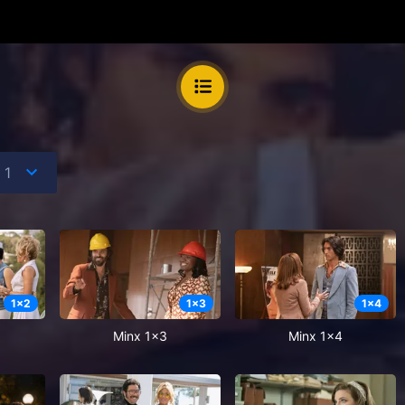
1
x
2
1
x
3
1
x
4
Minx 1x3
Minx 1x4