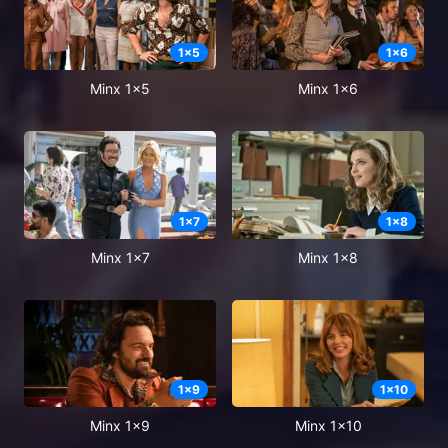
1
x
5
1
x
6
Minx 1x5
Minx 1x6
1
x
7
1
x
8
Minx 1x7
Minx 1x8
1
x
9
1
x
10
Minx 1x9
Minx 1x10