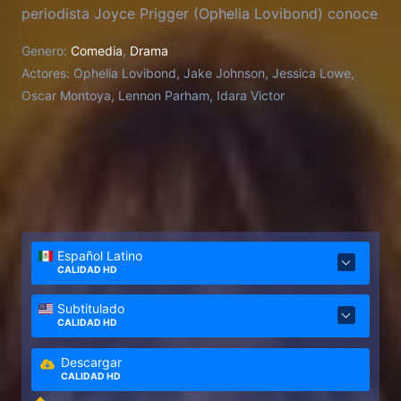
periodista Joyce Prigger (Ophelia Lovibond) conoce
al editor de bajo costo Doug Renetti (Jake
Genero:
Comedia
,
Drama
Johnson), cuyo encanto y persistencia ayudan a
Actores:
Ophelia Lovibond, Jake Johnson, Jessica Lowe,
convertir su visión en la primera revista erótica para
Oscar Montoya, Lennon Parham, Idara Victor
mujeres. Después de unir fuerzas con Doug a
regañadientes, Joyce comienza a cuestionar todo lo
que alguna vez entendió sobre la sexualidad y se
convierte en
Español Latino
CALIDAD HD
Subtitulado
CALIDAD HD
Descargar
CALIDAD HD