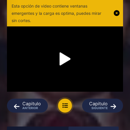
Esta opción de video contiene ventanas
emergentes y la carga es optima, puedes mirar
sin cortes.
Capitulo
Capitulo
ANTERIOR
SIGUIENTE