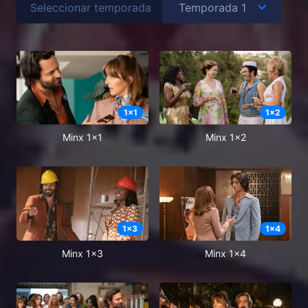
Seleccionar temporada
1
x
1
1
x
2
Minx 1x1
Minx 1x2
1
x
3
1
x
4
Minx 1x3
Minx 1x4