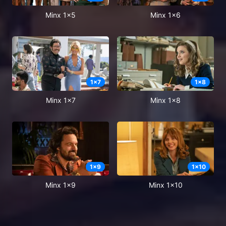
Minx 1x5
Minx 1x6
1
x
7
1
x
8
Minx 1x7
Minx 1x8
1
x
9
1
x
10
Minx 1x9
Minx 1x10