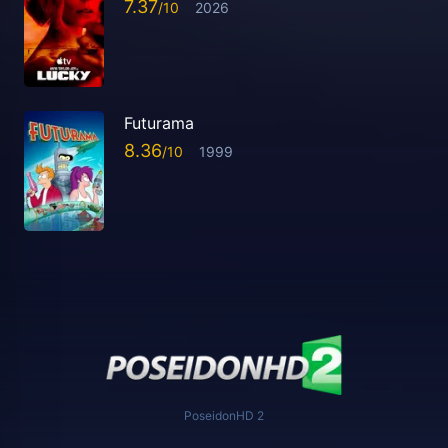
7.37
2026
Futurama
8.36
1999
PoseidonHD 2