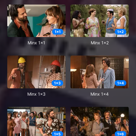
1
x
1
1
x
2
Minx 1x1
Minx 1x2
1
x
3
1
x
4
Minx 1x3
Minx 1x4
1
x
5
1
x
6