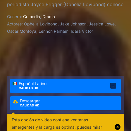
periodista Joyce Prigger (Ophelia Lovibond) conoce
al editor de bajo costo Doug Renetti (Jake
Genero:
Comedia
,
Drama
Johnson), cuyo encanto y persistencia ayudan a
Actores:
Ophelia Lovibond, Jake Johnson, Jessica Lowe,
convertir su visión en la primera revista erótica para
Oscar Montoya, Lennon Parham, Idara Victor
mujeres. Después de unir fuerzas con Doug a
regañadientes, Joyce comienza a cuestionar todo lo
que alguna vez entendió sobre la sexualidad y se
convierte en
Español Latino
CALIDAD HD
Descargar
CALIDAD HD
Esta opción de video contiene ventanas
emergentes y la carga es optima, puedes mirar