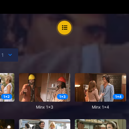
1
x
2
1
x
3
1
x
4
Minx 1x3
Minx 1x4