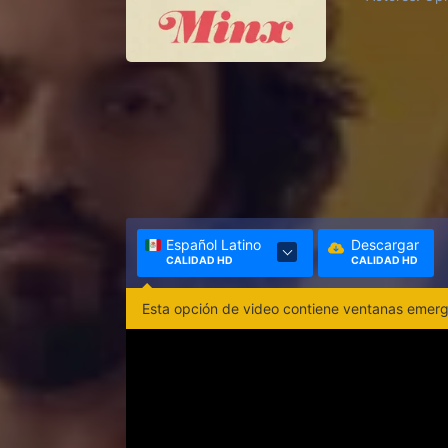
Español Latino
Descargar
CALIDAD HD
CALIDAD HD
Esta opción de video contiene ventanas emerge