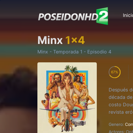
Inici
Minx
1
x
4
Minx
- Temporada
1
- Episodio
4
67
Después de
década de 
costo Doug
revista er
todo lo qu
Genero:
Com
Actores:
Oph