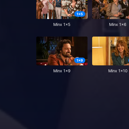
1
x
5
Minx 1x5
Minx 1x6
1
x
9
Minx 1x9
Minx 1x10