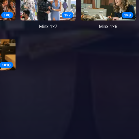
1
x
6
1
x
7
1
x
8
Minx 1x7
Minx 1x8
1
x
10