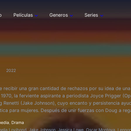
o
Películas
Generos
Series
2022
 recibir una gran cantidad de rechazos por su idea de una 
1970, la ferviente aspirante a periodista Joyce Prigger (Op
 Renetti (Jake Johnson), cuyo encanto y persistencia ayuda
ótica para mujeres. Después de unir fuerzas con Doug a re
e alguna vez entendió sobre la sexualidad y se convierte e
edia
,
Drama
elia Lovibond, Jake Johnson, Jessica Lowe, Oscar Montoya, Lennon