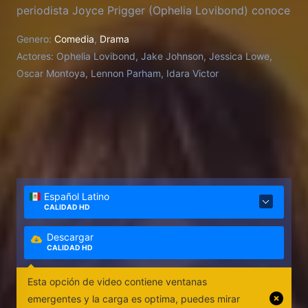
periodista Joyce Prigger (Ophelia Lovibond) conoce
al editor de bajo costo Doug Renetti (Jake
Genero:
Comedia
,
Drama
Johnson), cuyo encanto y persistencia ayudan a
Actores:
Ophelia Lovibond, Jake Johnson, Jessica Lowe,
convertir su visión en la primera revista erótica para
Oscar Montoya, Lennon Parham, Idara Victor
mujeres. Después de unir fuerzas con Doug a
regañadientes, Joyce comienza a cuestionar todo lo
que alguna vez entendió sobre la sexualidad y se
convierte en
Español Latino
CALIDAD HD
Descargar
CALIDAD HD
Esta opción de video contiene ventanas
emergentes y la carga es optima, puedes mirar