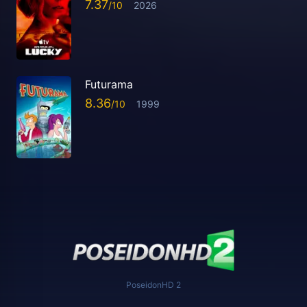
7.37
2026
Futurama
8.36
1999
PoseidonHD 2