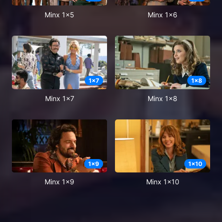
Minx 1x5
Minx 1x6
1
x
7
1
x
8
Minx 1x7
Minx 1x8
1
x
9
1
x
10
Minx 1x9
Minx 1x10