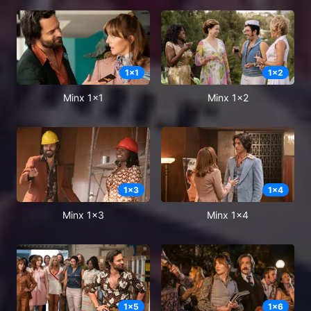
1
x
1
1
x
2
Minx 1x1
Minx 1x2
1
x
3
1
x
4
Minx 1x3
Minx 1x4
1
x
5
1
x
6