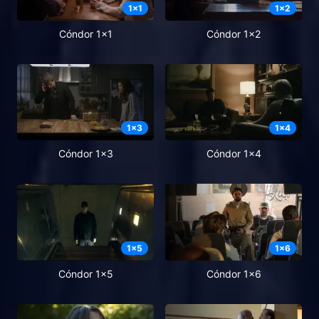
1
x
1
1
x
2
Cóndor 1x1
Cóndor 1x2
1
x
3
1
x
4
Cóndor 1x3
Cóndor 1x4
1
x
5
1
x
6
Cóndor 1x5
Cóndor 1x6