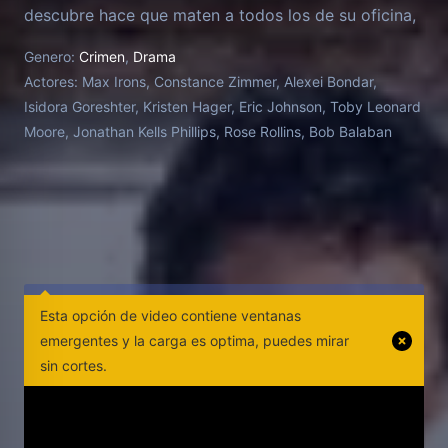
descubre hace que maten a todos los de su oficina,
dejando a Joe como el único superviviente y
Genero:
Crimen
,
Drama
obligándole a huir, las reservas que siempre albergó
Actores:
Max Irons, Constance Zimmer, Alexei Bondar,
sobre lo que hacía se convierten en dilemas morales
Isidora Goreshter, Kristen Hager, Eric Johnson, Toby Leonard
demasiado reales. Bajo presión de vida o muerte,
Moore, Jonathan Kells Phillips, Rose Rollins, Bob Balaban
Joe se verá obligado a redefinir quién es y de lo que
es capaz para descubrir quién está detrás de esta
conspiración de largo alcance, y evitar que
complete su objetivo mortal que amenaza la vida de
millones de personas... Serie basada en la película
de Sydney Pollack "Three Days of the Condor"
(1975).
Esta opción de video contiene ventanas
emergentes y la carga es optima, puedes mirar
sin cortes.